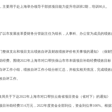
金，主要用于赴上海举办领导干部抓项目能力提升培训班2期，培训80人。
了以市发展改革委财务分管副主任为组长，人事科、办公室为成员的绩效
部门整体支出和项目支出绩效自评及财政绩效评价有关事项的通知》（保财预
补助经费。围绕2022年上海市对口帮扶保山市市本级项目补助经费绩效目
自评工作小组，绩效自评工作小组分析汇总，并核实相关情况，完成绩效自
效自评工作。
政局关于下达2022年上海市对口帮扶云南省项目资金（省对下）的通知》（
目补助经费33.6万元，2022年度资金全部到位，资金到位率100%。根