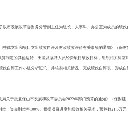
了以市发展改革委财务分管副主任为组长，人事科、办公室为成员的绩效
部门整体支出和项目支出绩效自评及财政绩效评价有关事项的通知》（保财预〔
2年预算制定的其他运转—出差及临聘人员经费项目绩效目标，组织相关科
绩效自评工作小组分析汇总，并核实相关情况，完成绩效自评表，形成自
政局关于批复保山市发展和改革委员会2022年部门预算的通知》（保财建〔
部到位，资金到位率100%。根据项目进度和绩效相关要求，预算数21.6万元，