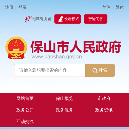
简体
繁体
注册
登录
|
|
无障碍浏览
长者模式
智能问答
搜索
网站首页
保山概览
市政府
政务公开
政务服务
政务资讯
互动交流