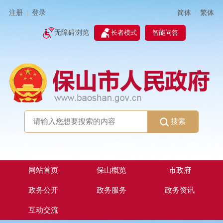
简体
繁体
注册
登录
|
|
无障碍浏览
长者模式
智能问答
搜索
网站首页
保山概览
市政府
政务公开
政务服务
政务资讯
互动交流