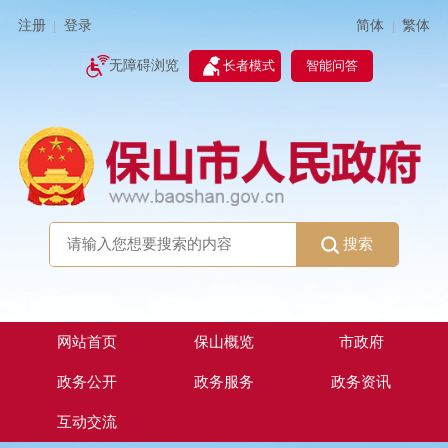
简体
繁体
注册
登录
|
|
无障碍浏览
长者模式
智能问答
搜索
网站首页
保山概览
市政府
政务公开
政务服务
政务资讯
互动交流