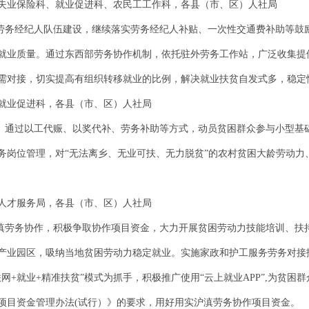
失业保险科、就业促进科、农民工工作科，各县（市、区）人社局
村劳务经纪人队伍建设，继续落实劳务经纪人补贴、一次性交通费补助等鼓
就业质量。通过东西部劳务协作机制，依托驻外劳务工作站，广泛收集提
需对接，切实提高有组织转移就业的比例，解决就业扶贫自发式多，稳定
就业促进科，各县（市、区）人社局
理。通过以工代赈、以奖代补、劳务补助等方式，动员贫困群众参与小型基
务岗位管理，对“无法离乡、无业可扶、无力脱贫”的农村贫困大龄劳动力
人才服务局，各县（市、区）人社局
沪滇劳务协作，积极争取协作项目资金，大力开展贫困劳动力技能培训、扶
产业园区，吸纳当地贫困劳动力稳定就业。实施家政和护工服务劳务对接
网+就业+精准扶贫”模式为抓手，积极推广使用“云上就业APP”,为贫困
项目资金管理办法(试行）》的要求，用好用实沪滇劳务协作项目资金。