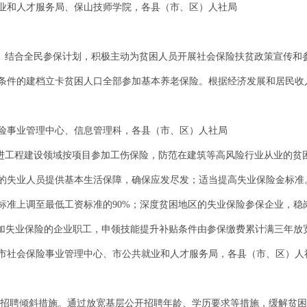
业和人才服务局、保山技师学院，各县（市、区）人社局
保。结合全民参保计划，积极主动为贫困人员开展社会保险扶贫政策宣传和
条件的建档立卡贫困人口全部参加基本养老保险。根据经济发展和居民收
险事业管理中心、信息管理科，各县（市、区）人社局
推进工程建设领域按项目参加工伤保险，防范在建筑等高风险行业从业的贫
的失业人员提供基本生活保障，确保应发尽发；适当提高失业保险金标准
标准上调至最低工资标准的90%；深度贫困地区的失业保险参保企业，稳
参加失业保险的企业职工，申领技能提升补贴条件由参保缴费累计满三年放
市社会保险事业管理中心、市公共就业和人才服务局，各县（市、区）人
员招聘倾斜措施。通过放宽基层公开招聘年龄、学历要求等措施，缓解贫困