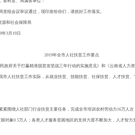
，各科室、局属各单位：
经局党组会议审议通过，现印发给你们，请抓好工作落实。
会保障局
19日
2019年全市人社扶贫工作要点
人民政府关于打赢精准脱贫攻坚战三年行动的实施意见》和《云南省人力
结合我市人社扶贫工作实际，从就业扶贫、技能扶贫、社保扶贫、人才扶贫、
：紧紧围绕人社部门行业扶贫主要任务，完成全市培训农村劳动力16万人次
贫困对象0.5万人；各类人才服务贫困地区的支持力度不断加大，人才智