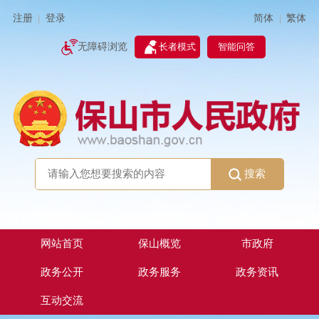
简体
繁体
注册
登录
|
|
无障碍浏览
长者模式
智能问答
搜索
网站首页
保山概览
市政府
政务公开
政务服务
政务资讯
互动交流