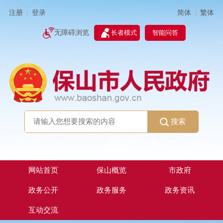
简体
繁体
注册
登录
|
|
无障碍浏览
长者模式
智能问答
搜索
网站首页
保山概览
市政府
政务公开
政务服务
政务资讯
互动交流