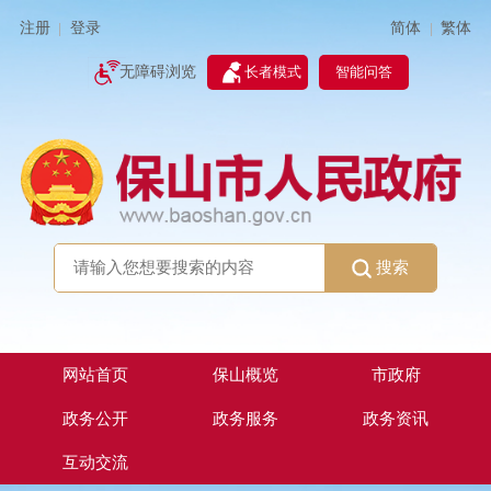
简体
繁体
注册
登录
|
|
无障碍浏览
长者模式
智能问答
搜索
网站首页
保山概览
市政府
政务公开
政务服务
政务资讯
互动交流