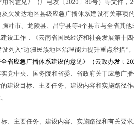
作用的意见》（广电发〔
2020
〕
80
号）等文件
，
2
边及欠发达地区县级应急广播体系建设有关事项
、腾冲市、龙陵县、昌宁县等
4
个县市与全省其他
系建设工作，
《云南省国民经济和社会发展第十四
建设列入
“边疆民族地区治理能力提升重点举措”
进全省应急广播体系建设的意见》（云政办发
﹝
20
落实党中央、国务院和省委、省政府关于应急广播
设的
建设
目标
、
主要任务
、
建设内容和实施路径
作
性
。
目标、主要任务、
建设内容、实施路径和有关要求