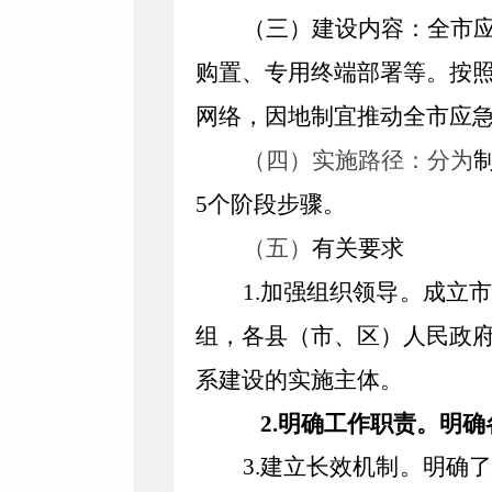
（三）建设内容：
全市
购置、专用终端部署等。
按
网络，因地制宜推动
全市
应
（四）实施路径：
分为
5
个阶段步骤。
（
五
）
有关要求
1.
加强组织领导。
成立
组
，各县（市、区）人民政
系建设
的
实施主体
。
2.
明确工作职责。
明确
3.
建立长效机制。
明确了