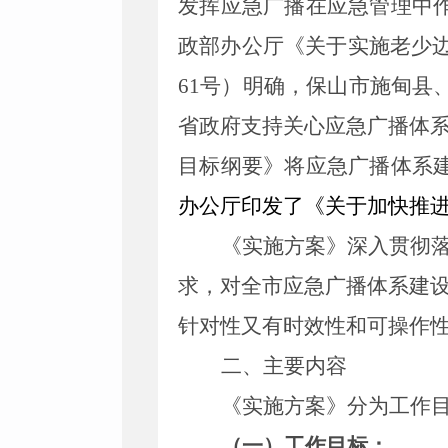
发挥应急广播在应急管理中
政部办公厅《关于实施老少
61
号）明确，保山市施甸县
省政府支持关心应急广播体
目标纲要》将应急广播体系
办公厅
印发了
《关于加快推
《
实施方案
》深入贯彻
求，对全
市
应急广播体系建
针对性又有时效性
和可操作
二、
主要内容
《
实施方案
》分为工作
（一）
工作目标
：