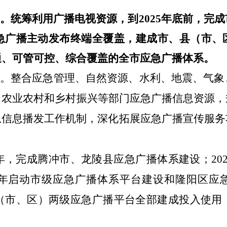
。
统筹利用广播电视资源，
到
2025
年底前，
完成
急广播主动发布终端全覆盖，
建成
市、
县（
市、
通、可管可控、综合覆盖的
全市
应急广播体系。
。
整合应急管理
、
自然资源
、
水利
、
地震
、
气象
、
农业农村
和
乡村振兴
等部门
应急广播信息资源
，
急信息播发工作机制，深化拓展应急广播宣传服务
年，完成腾冲市、龙陵县应急广播体系建设；
20
年启动市级应急广播体系平台建设和隆阳区应
（
市、区
）
两级应急广播平台
全部建成投
入使用
。