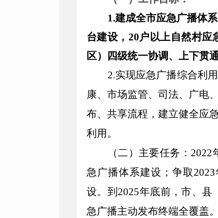
1.
建成全市应急广播体系
台建设，
20
户以上自然村应
区）
四
级统一协调、上下贯
2.
实现应急广播综合利用
康
、
市场监管
、
司法
、
广电
布、共享流程，建立健全应
利用。
（二）主要任务
：
2022
急广播体系建设；争取
2023
设。到
2025
年底前，
市
、县
急广播主动发布终端全覆盖