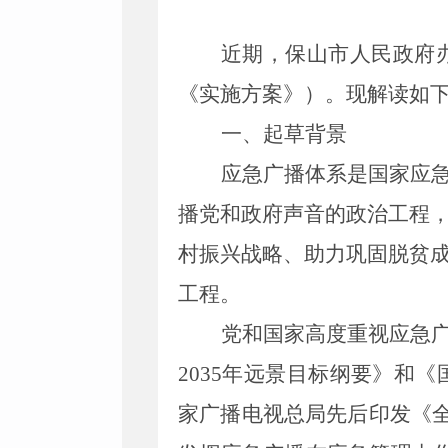
近期，
保山
市
人民
政府
《
实施方案
》）。现解读如
一、
起草背景
应急广播体系是国家应
播党和政府声音的政治工程
村振兴战略、助力巩固脱贫
工程。
党和国家高度重视
应急
2035
年远景目标纲要》和《
家广播电视总局先后印发《