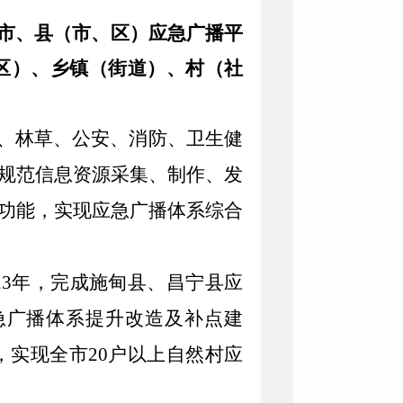
市、县（市、区）应急广播平
区
）、乡镇（街道）、村（社
、
林草
、
公安
、
消防
、
卫生健
规范信息资源采集、制作、发
功能，实现应急广播体系综合
23
年，完成施甸县、昌宁县应
急广播体系提升改造及补点建
，
实现全市
20
户以上自然村应