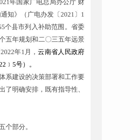
021
年国家广电总局办公厅 财
的通知》（广电办发
〔
20
21
〕
1
55
个县市
列入补助范围
。
省委
个五年规划和二〇三五年远景
。
2022
年
1
月，
云南省人民政府
22
﹞
5
号）
。
体系建设的决策部署和工作要
出
了明确
安排，既有指导性、
五
个部分。