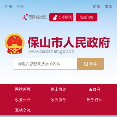
简体
繁体
注册
登录
|
|
无障碍浏览
长者模式
智能问答
搜索
网站首页
保山概览
市政府
政务公开
政务服务
政务资讯
互动交流