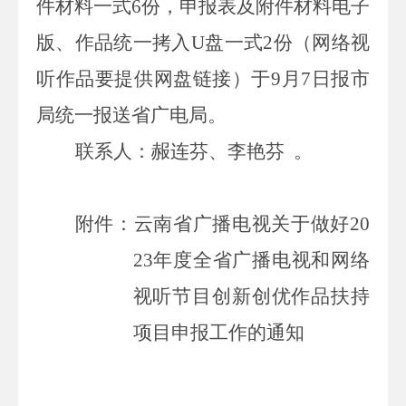
件材料一式
6
份，申报表及附件材料电子
版、作品统一拷入
U
盘一式
2
份（网络视
听作品要提供网盘链接）于
9
月
7
日报市
局统一报送省广电局。
联系人：赧连芬、李艳芬
。
附件：云南省广播电视关于
做好
20
23
年度全省广播电视和网络
视听节目创新创优作品扶持
项目申报工作的通知