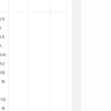
有关
录。
有关
录。
自动
登记
和国
》第
污染
）项