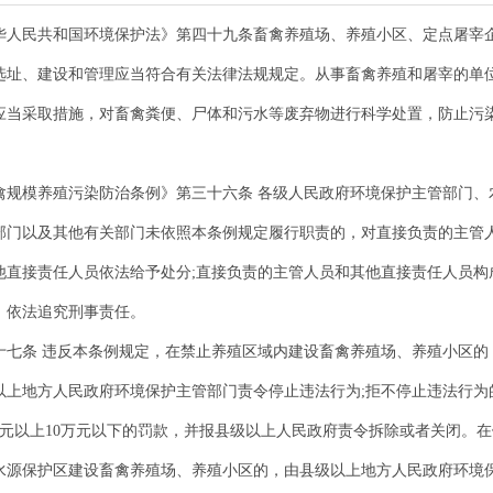
华人民共和国环境保护法》第四十九条畜禽养殖场、养殖小区、定点屠宰
选址、建设和管理应当符合有关法律法规规定。从事畜禽养殖和屠宰的单
应当采取措施，对畜禽粪便、尸体和污水等废弃物进行科学处置，防止污
禽规模养殖污染防治条例》第三十六条 各级人民政府环境保护主管部门、
部门以及其他有关部门未依照本条例规定履行职责的，对直接负责的主管
他直接责任人员依法给予处分;直接负责的主管人员和其他直接责任人员构
，依法追究刑事责任。
十七条 违反本条例规定，在禁止养殖区域内建设畜禽养殖场、养殖小区的
以上地方人民政府环境保护主管部门责令停止违法行为;拒不停止违法行为
万元以上10万元以下的罚款，并报县级以上人民政府责令拆除或者关闭。在
水源保护区建设畜禽养殖场、养殖小区的，由县级以上地方人民政府环境