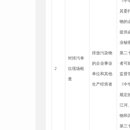
《中
其委
物的
提供
业秘
排放污染物
第二
对排污单
的企业事业
者可
2
位现场检
单位和其他
监督
查
生产经营者
《中
规定
江河
物和
第三