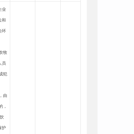
企业
位和
染环
农牧
人员
成犯
，由
的，
饮
保护