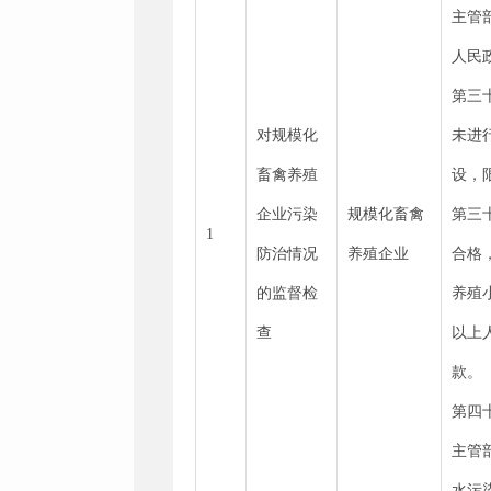
主管
人民
第三
对规模化
未进
畜禽养殖
设，
企业污染
规模化畜禽
第三
1
防治情况
养殖企业
合格
的监督检
养殖
查
以上
款。
第四
主管
水污