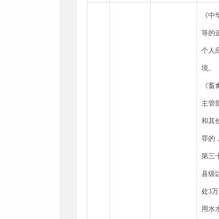
《中
等的
个人
境。
《畜
主管
和其
罪的
第三
县级
处3
用水