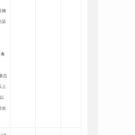
设施
污染
畜禽
者总
以上
以
府农