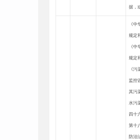
据，
《中
规定
《中
规定
《污
监控
其污
水污
四十
第十
防治