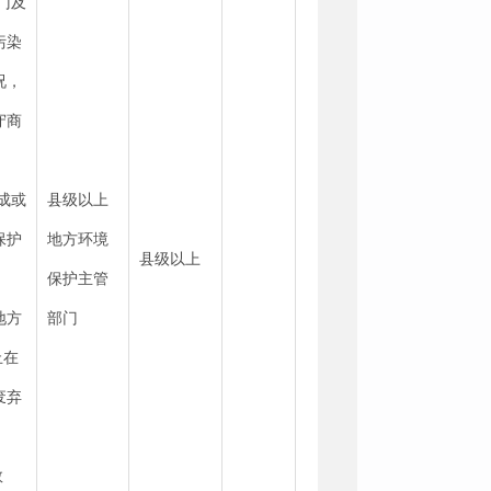
门及
污染
况，
守商
成或
县级以上
保护
地方环境
县级以上
保护主管
地方
部门
止在
废弃
数