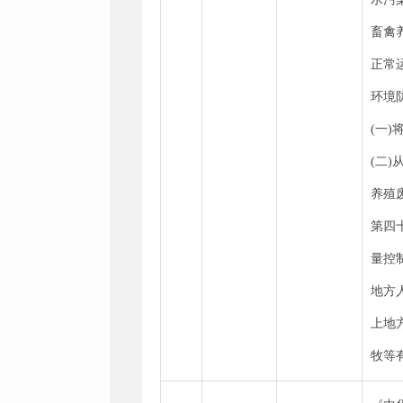
畜禽
正常
环境
(一
(二
养殖
第四
量控
地方
上地
牧等