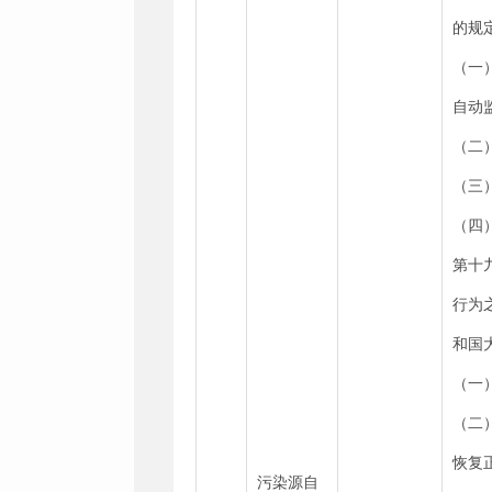
的规
（一
自动
（二
（三
（四
第十
行为
和国
（一
（二
恢复
污染源自