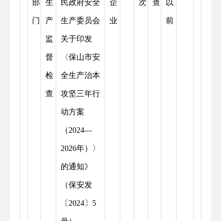
部
生
民政府安全
企
次
查
以
门
产
生产委员会
业
前
监
关于印发
督
〈保山市安
检
全生产治本
查
攻坚三年行
动方案
（2024—
2026年）〉
的通知》
（保安发
〔2024〕5