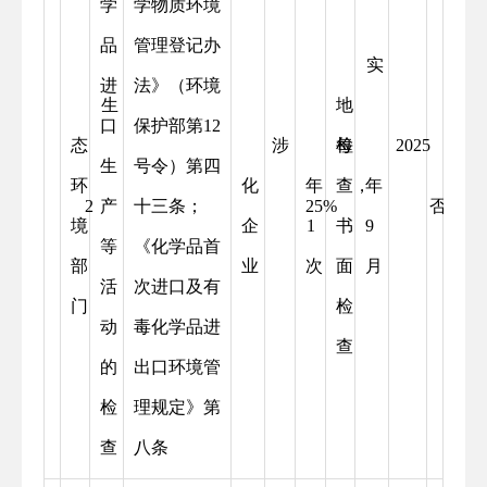
学
学物质环境
品
管理登记办
实
进
法》（环境
生
地
口
保护部第12
态
涉
每
检
2025
生
号令）第四
环
化
年
查，
年
2
产
十三条；
25%
否
境
企
1
书
9
等
《化学品首
部
业
次
面
月
活
次进口及有
门
检
动
毒化学品进
查
的
出口环境管
检
理规定》第
查
八条