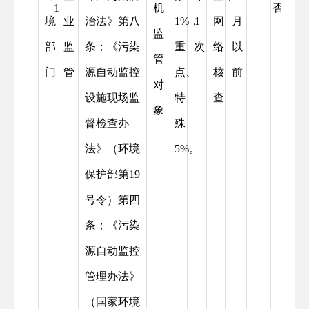
1
机
否
境
业
治法》第八
1%，
1
网
月
监
部
监
条；《污染
重
次
络
以
管
门
管
源自动监控
点、
核
前
对
设施现场监
特
查
象
督检查办
殊
法》（环境
5%。
保护部第19
号令）第四
条；《污染
源自动监控
管理办法》
（国家环境