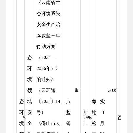
〈云南省生
态环境系统
安全生产治
本攻坚三年
生
行动方案
态
（2024—
环
2026年）〉
境
的通知》
领
生
（云环通
重
2025
态
域
〔2024〕14
点
每
年
实
环
安
号）
监
年
地
11
5
25%
否
境
全
《保山市人
管
1
检
月