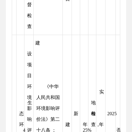
督
检
查
建
设
项
目
环
《中华
实
境
人民共和国
生
地
影
环境影响评
态
新
每
检
2025
响
价法》第二
环
建
年
查，
年
4
评
十八条 ；
25%
否