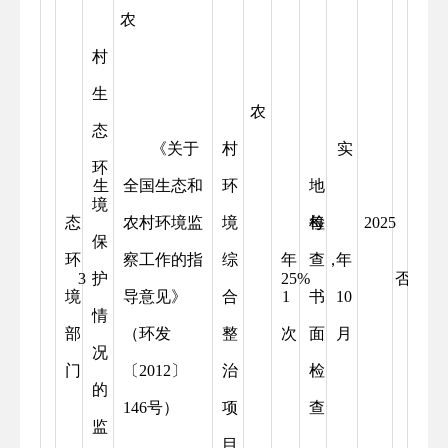
农
村
生
农
态
《关于
村
实
环
生
全国生态和
环
地
境
态
农村环境监
境
每
检
2025
保
环
察工作的指
综
年
查，
年
3
护
25%
否
境
导意见》
合
1
书
10
情
部
（环发
整
次
面
月
况
门
〔
2012
〕
治
检
的
146
号）
项
查
监
目