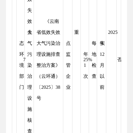
失
效
《云南
大
生
省低效失效
重
2025
态
气
大气污染治
点
每
年
实
环
污
理设施排查
监
年
地
12
7
25%
否
境
染
整治方案》
管
1
检
月
部
治
（云环通）
企
次
查
以
门
理
〔2025〕38
业
前
设
号
施
核
查