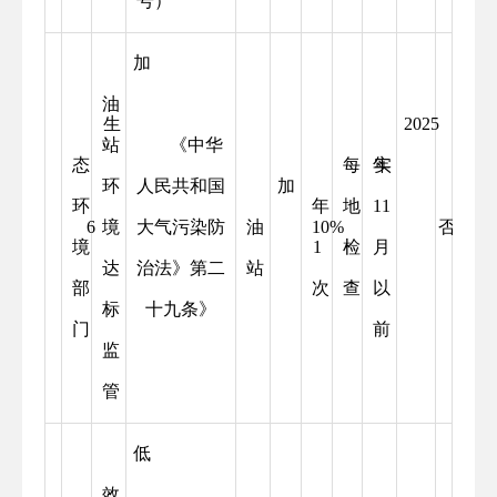
号）
加
油
生
2025
站
《中华
态
每
年
实
环
人民共和国
加
环
年
地
11
6
境
大气污染防
油
10%
否
境
1
检
月
达
治法》第二
站
部
次
查
以
标
十九条》
门
前
监
管
低
效