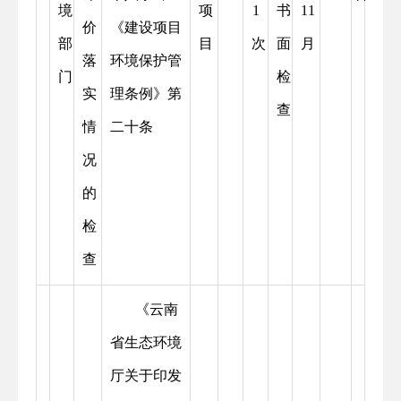
境
项
1
书
11
价
《建设项目
部
目
次
面
月
落
环境保护管
门
检
实
理条例》第
查
情
二十条
况
的
检
查
《云南
省生态环境
厅关于印发