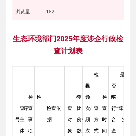
浏览量
182
生态环境部门2025年度涉企行政检
查计划表
检
是
检
查
否
检
检
检
查
频
检
检
实
查
序
查
检查依
查
比
次/
查
查
行“综
备
号
主
事
据
对
例/
频
方
时
合
注
体
项
象
数
次
式
间
查