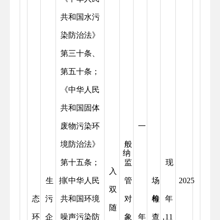
共和国水污
染防治法》
第三十条、
第五十条；
《中华人民
共和国固体
废物污染环
一
境防治法》
般
纳
第十五条；
监
现
入
生
排
《中华人民
管
场
2025
双
态
污
共和国环境
对
每
检
年
随
环
企
噪声污染防
象
年
查，
11