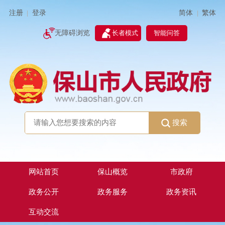
简体
繁体
注册
登录
|
|
无障碍浏览
长者模式
智能问答
搜索
网站首页
保山概览
市政府
政务公开
政务服务
政务资讯
互动交流