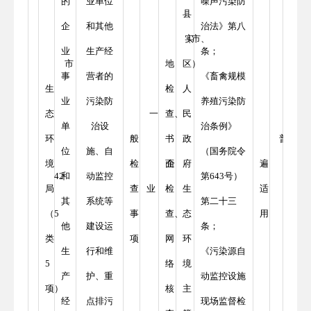
的
业单位
噪声污染防
县
企
和其他
治法》第八
（市、
实
业
生产经
条；
市
地
区）
事
营者的
《畜禽规模
生
检
人
业
污染防
养殖污染防
态
一
查、
民
单
治设
治条例》
环
般
书
政
普
位
施、自
（国务院令
境
检
面
企
府
遍
42
和
动监控
第643号）
局
查
业
检
生
适
其
系统等
第二十三
（5
事
查、
态
用
他
建设运
条；
类
项
网
环
生
行和维
《污染源自
5
络
境
产
护、重
动监控设施
项）
核
主
经
点排污
现场监督检