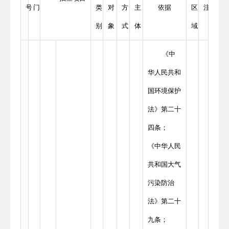
号
门
类
对
方
主
依据
区
注
别
象
式
体
域
《中
华人民共和
国环境保护
法》第二十
四条；
《中华人民
共和国大气
污染防治
法》第二十
九条；