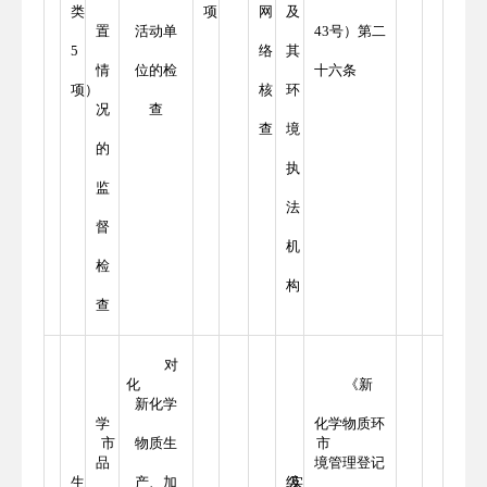
类
项
网
及
置
活动单
43号）第二
5
络
其
情
位的检
十六条
项）
核
环
况
查
查
境
的
执
监
法
督
机
检
构
查
对
化
《新
新化学
学
化学物质环
市
物质生
市
品
境管理登记
生
产、加
级
实