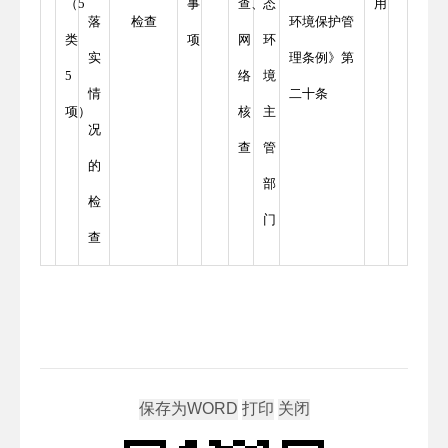
（5
事
查、
态
用
落
检查
环境保护管
类
项
网
环
实
理条例》第
5
络
境
情
二十条
项）
核
主
况
查
管
的
部
检
门
查