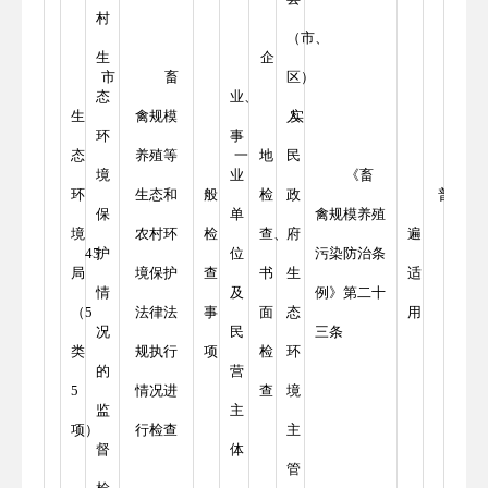
村
（市、
生
企
市
畜
区）
态
业、
生
禽规模
人
实
环
事
态
养殖等
一
地
民
境
业
《畜
环
生态和
般
检
政
普
保
单
禽规模养殖
境
农村环
检
查、
府
遍
45
护
位
污染防治条
局
境保护
查
书
生
适
情
及
例》第二十
（5
法律法
事
面
态
用
况
民
三条
类
规执行
项
检
环
的
营
5
情况进
查
境
监
主
项）
行检查
主
督
体
管