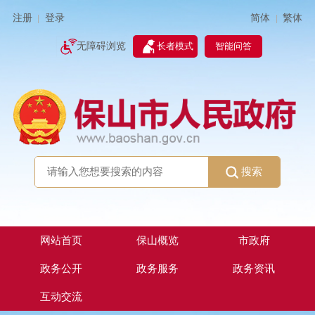
简体
繁体
注册
登录
|
|
无障碍浏览
长者模式
智能问答
搜索
网站首页
保山概览
市政府
政务公开
政务服务
政务资讯
互动交流