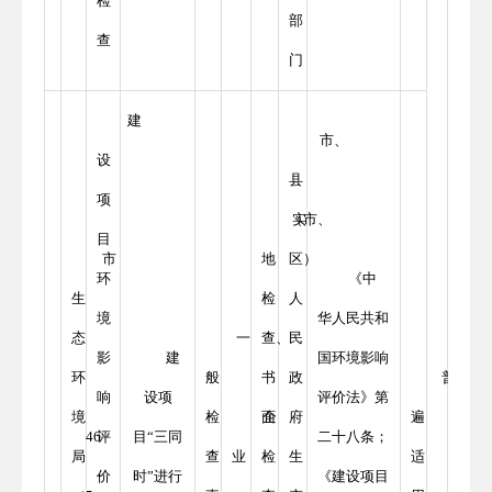
检
部
查
门
建
市、
设
县
项
（市、
实
目
市
地
区）
环
《中
生
检
人
境
华人民共和
态
一
查、
民
影
建
国环境影响
环
般
书
政
普
响
设项
评价法》第
境
检
面
企
府
遍
46
评
目“三同
二十八条；
局
查
业
检
生
适
价
时”进行
《建设项目