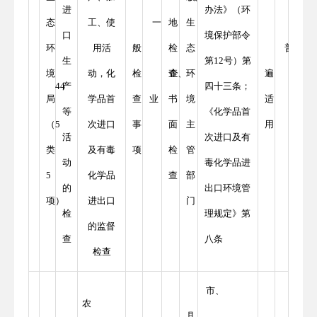
进
办法》（环
态
工、使
一
地
生
口
境保护部令
环
用活
般
检
态
普
生
第12号）第
境
动，化
检
查、
企
环
遍
44
产
四十三条；
局
学品首
查
业
书
境
适
等
《化学品首
（5
次进口
事
面
主
用
活
次进口及有
类
及有毒
项
检
管
动
毒化学品进
5
化学品
查
部
的
出口环境管
项）
进出口
门
检
理规定》第
的监督
查
八条
检查
市、
农
县