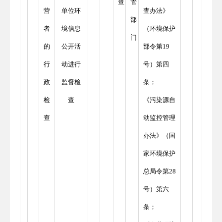
查
管
营
单位环
查办法》
部
者
境信息
（环境保护
门
的
公开活
部令第19
行
动进行
号）第四
政
监督检
条；
检
查
《污染源自
查
动监控管理
办法》（国
家环境保护
总局令第28
号）第六
条；