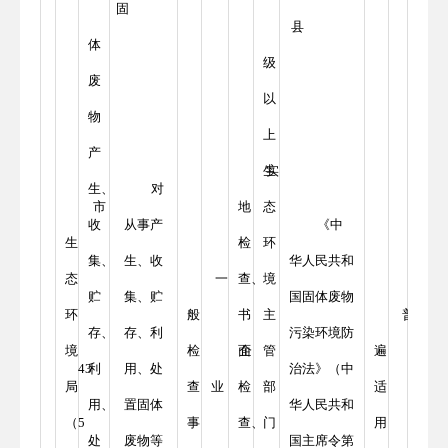
固
县
体
级
废
以
物
上
产
生
实
生、
对
市
地
态
收
从事产
《中
生
检
环
集、
生、收
华人民共和
态
一
查、
境
贮
集、贮
国固体废物
环
般
书
主
普
存、
存、利
污染环境防
境
检
面
企
管
遍
43
利
用、处
治法》（中
局
查
业
检
部
适
用、
置固体
华人民共和
（5
事
查、
门
用
处
废物等
国主席令第