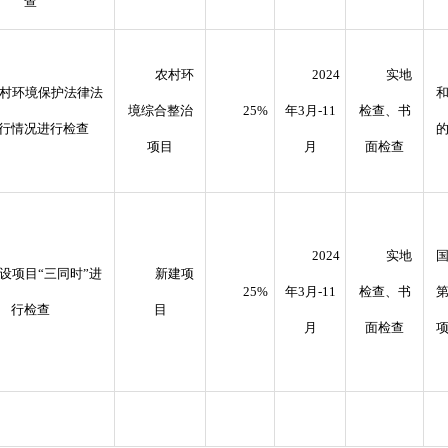
查
农村环
2024
实地
村环境保护法律法
境综合整治
25%
年
3
月
-11
检查、书
行情况进行检查
项目
月
面检查
2024
实地
设项目
“
三同时
”
进
新建项
25%
年
3
月
-11
检查、书
行检查
目
月
面检查