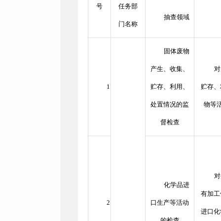
号
任务部
抽查领域
门名称
固体废物
产生、收集、
对
1
贮存、利用、
贮存、
处置情况的监
物等
督检查
对
化学品进
有加工
2
口生产等活动
进口化
的检查