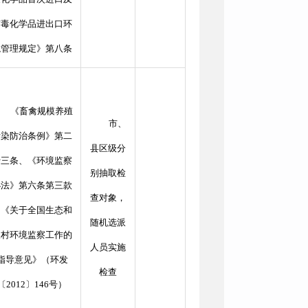
有毒化学品进出口环
境管理规定》第八条
《畜禽规模养殖
市、
污染防治条例》第二
县区级分
十三条、《环境监察
别抽取检
办法》第六条第三款
查对象，
、《关于全国生态和
随机选派
农村环境监察工作的
人员实施
指导意见》（环发
检查
〔2012〕146号）