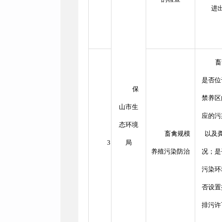
进
畜
是否位
保
禁养区
山市生
应的污
态环境
畜禽规模
以及
3
局
养殖污染防治
况；是
污染环
否设置
排污许