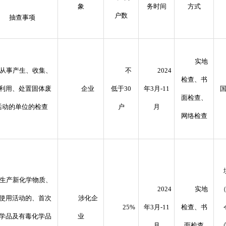
象
务时间
方式
户数
抽查事项
实地
从事产生、收集、
不
2024
检查、书
利用、处置固体废
企业
低于
30
年
3
月
-11
面检查、
活动的单位的检查
户
月
网络检查
生产新化学物质、
2024
实地
（
使用活动的、首次
涉化企
25%
年3月-11
检查、书
学品及有毒化学品
业
月
面检查