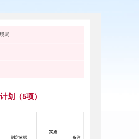
境局
作计划（5项）
实施
制定依据
备注