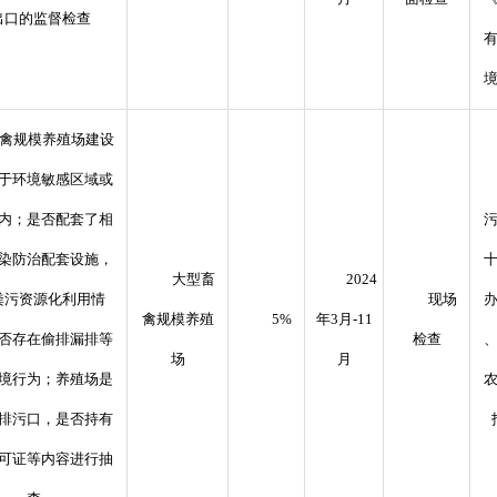
出口的监督检查
禽规模养殖场建设
于环境敏感区域或
内；是否配套了相
染防治配套设施，
大型畜
2024
粪污资源化利用情
现场
禽规模养殖
5%
年
3
月
-11
否存在偷排漏排等
检查
场
月
境行为；养殖场是
排污口，是否持有
可证等内容进行抽