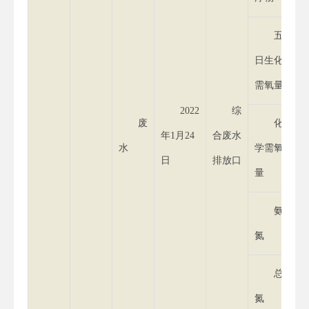
五
日生化
需氧量
2022
综
废
化
年1月24
合废水
水
学需氧
日
排放口
量
氨
氮
总
氮