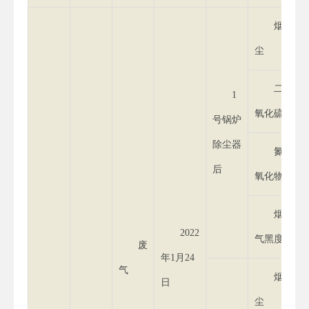
烟
尘
二
1
氧化硫
号锅炉
除尘器
氮
后
氧化物
烟
2022
气黑度
废
年1月24
气
烟
日
尘