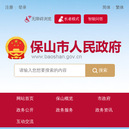
简体
繁体
注册
登录
|
|
无障碍浏览
长者模式
智能问答
搜索
网站首页
保山概览
市政府
政务公开
政务服务
政务资讯
互动交流