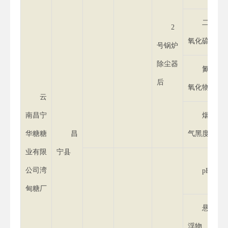
二
2
氧化硫
号锅炉
除尘器
氮
后
氧化物
云
南昌宁
烟
华糖糖
昌
气黑度
业有限
宁县
公司湾
pH
甸糖厂
悬
浮物