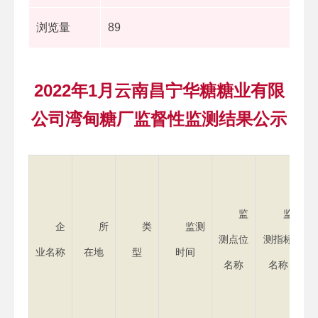
浏览量
89
2022年1月云南昌宁华糖糖业有限
公司湾甸糖厂监督性监测结果公示
监
监
企
所
类
监测
测点位
测指标
属
业名称
在地
型
时间
名称
名称