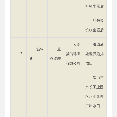
机收尘器后
3#包装
机收尘器后
云南
渗滤液
施甸
重
7
骏洁环卫
处理设施排
县
点管理
有限公司
放口
保山市
水长工业园
区污水处理
厂出水口