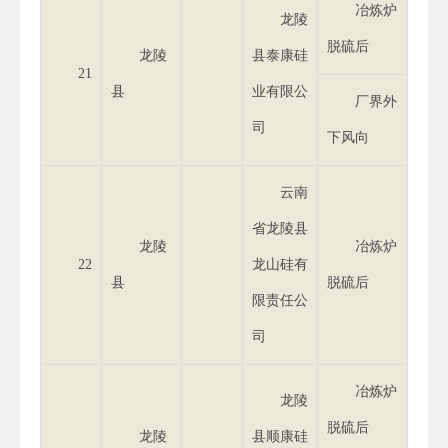
冶炼炉
龙陵
脱硫后
龙陵
县泰康硅
21
县
业有限公
厂界外
司
下风向
云南
省龙陵县
龙陵
冶炼炉
22
龙山硅有
县
脱硫后
限责任公
司
冶炼炉
龙陵
脱硫后
龙陵
县顺康硅