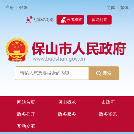
简体
繁体
注册
登录
|
|
无障碍浏览
长者模式
智能问答
搜索
网站首页
保山概览
市政府
政务公开
政务服务
政务资讯
互动交流