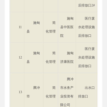
后排放口2#
施甸
医疗废
施甸
简
11
县中医医
水处理设施
县
化管理
院
后排放口
医疗废
施甸
简
施甸
12
水处理设施
县
化管理
济康医院
后排放口
腾冲
腾冲
简
市水务产
出水口
13
市
化管理
业投资有
排放口
限公司