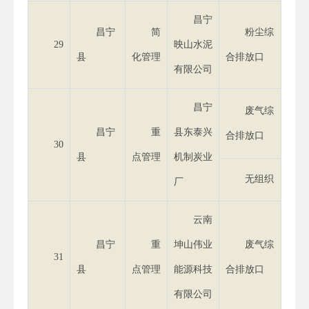
昌宁
昌宁
简
粉尘综
29
映山水泥
县
化管理
合排放口
有限公司
昌宁
废气综
昌宁
重
县东泰兴
合排放口
30
县
点管理
机制炭业
无组织
厂
云南
昌宁
重
坤山伟业
废气综
31
县
点管理
能源科技
合排放口
有限公司