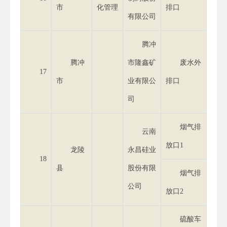
市
化管理
排口
有限公司
腾冲
腾冲
市隆鑫矿
废水外
17
倍（5
市
业有限公
排口
4.1倍
司
烟气排
云南
放口1
龙陵
永昌硅业
18
县
股份有限
烟气排
公司
放口2
硫酸车