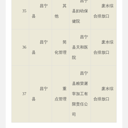
昌宁
昌宁
其
废水综
35
县妇幼保
县
他
合排放口
健院
昌宁
昌宁
简
废水综
36
县天和医
县
化管理
合排放口
院
昌宁
县粮荣屠
昌宁
重
废水综
37
宰加工有
县
点管理
合排放口
限责任公
司