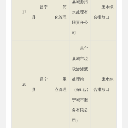
县城源污
昌宁
简
废水综
27
水处理有
县
化管理
合排放口
限责任公
司
昌宁
县城市垃
圾渗滤液
昌宁
重
处理站
废水综
28
县
点管理
（保山启
合排放口
宁城市服
务有限公
司）