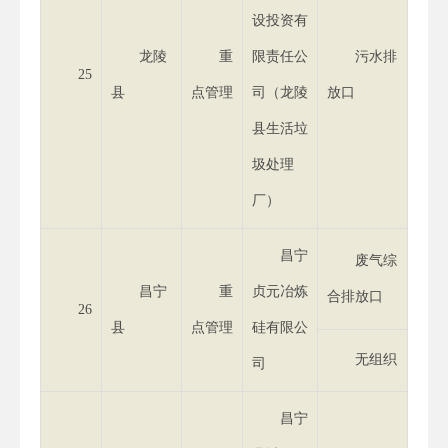
设投资有
龙陵
重
限责任公
污水排
25
县
点管理
司（龙陵
放口
县生活垃
圾处理
厂）
昌宁
废气综
昌宁
重
贞元冶炼
合排放口
26
县
点管理
硅有限公
无组织
司
昌宁