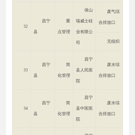
保山
废气综
昌宁
重
瑞威士硅
合排放口
32
县
点管理
业有限公
无组织
司
昌宁
昌宁
简
废水综
33
县人民医
县
化管理
合排放口
院
昌宁
昌宁
简
废水综
34
县中医医
县
化管理
合排放口
院