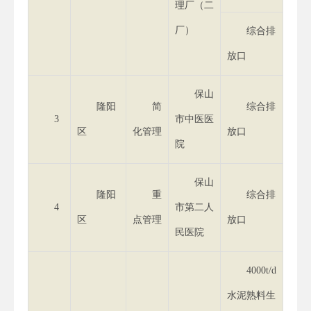
理厂（二
厂）
综合排
放口
保山
隆阳
简
综合排
3
市中医医
区
化管理
放口
院
保山
隆阳
重
综合排
4
市第二人
区
点管理
放口
民医院
4000t/d
水泥熟料生