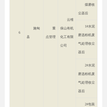
煤磨收
尘器后
云维
1#水泥
施甸
重
保山有机
6
磨选粉机废
县
点管理
化工有限
气处理收尘
公司
器后
2#水泥
磨选粉机废
气处理收尘
器后
2#包装