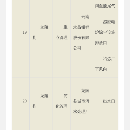
间至酸尾气
云南
感应电
龙陵
重
永昌铅锌
19
炉除尘设施
县
点管理
股份有限
排放口
公司
冶炼厂
下风向
龙陵
龙陵
简
20
县城市污
出水口
县
化管理
水处理厂