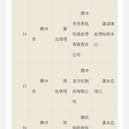
腾冲
市无害化
渗滤液
腾冲
重
14
垃圾处理
处理站排水
市
点管理
有限责任
口
公司
腾冲
腾冲
简
东方红制
废水总
15
市
化管理
药有限公
排口
司
腾药
腾冲
简
废水总
16
制药股份