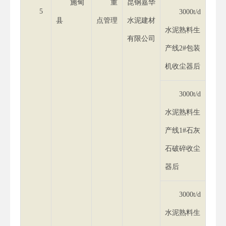
施甸
重
昆钢嘉华
5
3000t/d
县
点管理
水泥建材
水泥熟料生
有限公司
产线2#包装
机收尘器后
3000t/d
水泥熟料生
产线1#石灰
石破碎收尘
器后
3000t/d
水泥熟料生