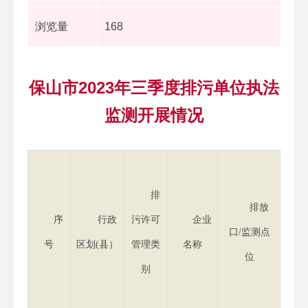
浏览量
168
保山市2023年三季度排污单位执法
监测开展情况
达
排
排放
超标
序
行政
污许可
企业
口/监测点
度
号
区划(县）
管理类
名称
位
（单
别