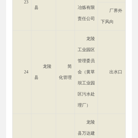
23
县
冶炼有限
厂界外
责任公司
下风向
龙陵
工业园区
管理委员
龙陵
简
24
会（黄草
出水口
县
化管理
坝工业园
区污水处
理厂）
龙陵
县万达建