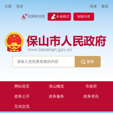
简体
繁体
注册
登录
|
|
无障碍浏览
长者模式
智能问答
搜索
网站首页
保山概览
市政府
政务公开
政务服务
政务资讯
互动交流