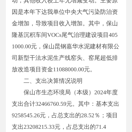
动
；其他收入
较上年无增减变动
。主要原
因是本年下达我单位中央大气污染防治资
金增加，导致项目收入增加。其中，保山
隆基沉积车间
VOCs尾气治理建设项目405
1000.00元，保山昆钢嘉华水泥建材有限公
司新型干法水泥生产线窑头、窑尾超低排
放改造项目资金11088000.00元。
二、支出决算情况说明
保山市生态环境局（本级）
2024年度
支出合计
32466760.59
元。其中：基本支出
9258545.26
元，占总支出的
28.52
％；项目
支出
23208215.33
元，占总支出的
71.4