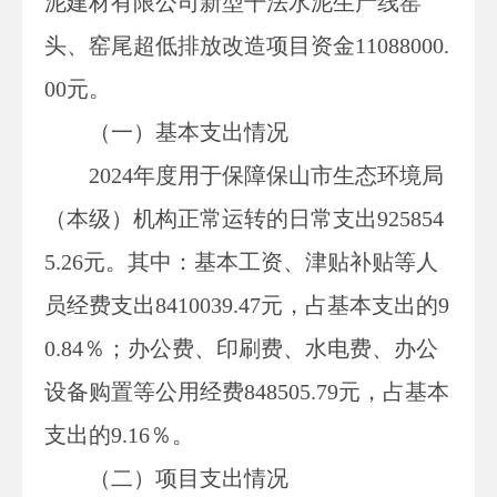
泥建材有限公司新型干法水泥生产线窑
头、窑尾超低排放改造项目资金11088000.
00元。
（一）基本支出情况
2024年度用于保障
保山市生态环境局
（本级）
机构正常运转的日常支出
925854
5.26
元。其中：基本工资、津贴补贴等人
员经费支出
8410039.47
元，占基本支出的
9
0.84
％；办公费、印刷费、水电费、办公
设备购置等公用经费
848505.79
元，占基本
支出的
9.16
％。
（二）项目支出情况