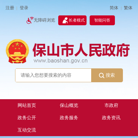
简体
繁体
注册
登录
|
|
无障碍浏览
长者模式
智能问答
搜索
网站首页
保山概览
市政府
政务公开
政务服务
政务资讯
互动交流