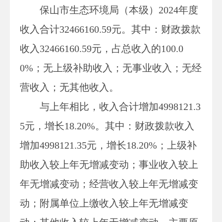
保山市生态环境局（本级）
2024年度
收入合计
32466160.59
元。其中：财政拨款
收入
32466160.59
元，占总收入的
100.0
0
%；
无
上级补助收入；
无
事业收入；
无
经
营收入；
无
其他收入。
与上年相比，收入合计增加
4998121.3
5
元，增长
18.20
%。其中：财政拨款收入
增加
4998121.35
元，增长
18.20
%；上级补
助收入
较上年无增减变动
；事业收入
较上
年无增减变动
；经营收入
较上年无增减变
动
；附属单位上缴收入
较上年无增减变