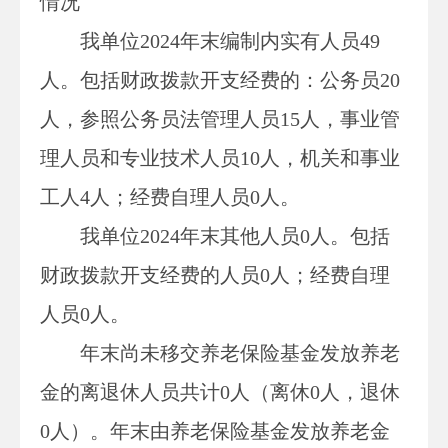
情况
我单位
2024
年末编制内实有人员
49
人。包括财政拨款开支经费的：公务员
20
人，参照公务员法管理人员
15
人，事业管
理人员和专业技术人员
10
人，机关和事业
工人
4
人；经费自理人员
0
人。
我单位
2024
年末其他人员
0人。包括
财政拨款开支经费的人员0
人；经费自理
人员
0
人。
年末尚未移交养老保险基金发放养老
金的离退休人员共计
0
人（离休
0
人，退休
0
人）。年末由养老保险基金发放养老金