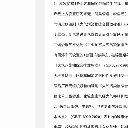
1、本次扩建4条工艺相同的硅颗粒生产线，
产线上方设置密闭罩壳、引风管道，粉尘经引风管
气污染物达到《大气污染物综合排放标准》(G 
闭罩壳，烟气通过集气罩收集后引至旋风＋布袋
回熔炉烟气应达到《工业炉窑大气污染物排放标
有回熔车间设置的1台颚式破碎机，破碎重熔
《大气污染物综合排放标准》（GB 6297
天堆放场地，回熔车间加装封闭性良好且便于
隔后厂界无组织颗粒物满足《大气污染物综合排放标
修改单二级标准。化验室废气经大气稀释扩散
2、来自回熔炉、中频柜、电容器组的冷却循
水水质》（GB/T18920-2020）表
集再进行酸碱中和预处理后排入化粪池；初期雨水