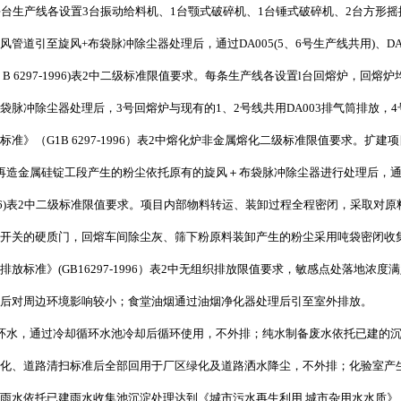
每台生产线各设置3台振动给料机、1台颚式破碎机、1台锤式破碎机、2台方形
道引至旋风+布袋脉冲除尘器处理后，通过DA005(5、6号生产线共用)、DA0
B 6297-1996)表2中二级标准限值要求。每条生产线各设置l台回熔炉，回
脉冲除尘器处理后，3号回熔炉与现有的1、2号线共用DA003排气筒排放，4号
准》（G1B 6297-1996）表2中熔化炉非金属熔化二级标准限值要求。扩
再造金属硅锭工段产生的粉尘依托原有的旋风＋布袋脉冲除尘器进行处理后，通过
-1996)表2中二级标准限值要求。项目内部物料转运、装卸过程全程密闭，采取
开关的硬质门，回熔车间除尘灰、筛下粉原料装卸产生的粉尘采用吨袋密闭收
准》(GB16297-1996）表2中无组织排放限值要求，敏感点处落地浓度满足
后对周边环境影响较小；食堂油烟通过油烟净化器处理后引至室外排放。
环水，通过冷却循环水池冷却后循环使用，不外排；纯水制备废水依托已建的沉
1中的城市绿化、道路清扫标准后全部回用于厂区绿化及道路洒水降尘，不外排；化验
依托已建雨水收集池沉淀处理达到《城市污水再生利用 城市杂用水水质》（GB/T