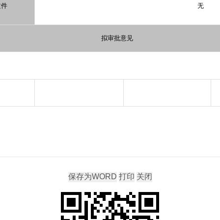
文件
无
拟审批意见