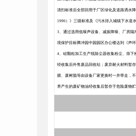
清扫标准后全部回用于厂区绿化及道路洒水降
1996）》三级标准及《污水排入城镇下水道水
3、通过选用低噪声设备、减振降噪、厂房隔声、
境保护目标腾冲园中园园区办公楼达到《声环境质
4、硅颗粒加工生产线除尘器收集粉尘、筛下
经收集后外售废品回收站；废弃耐火材料暂存
膜、废树脂等由设备厂家更换时一并带走，不
养产生的废矿物油经收集后暂存于危险废物贮