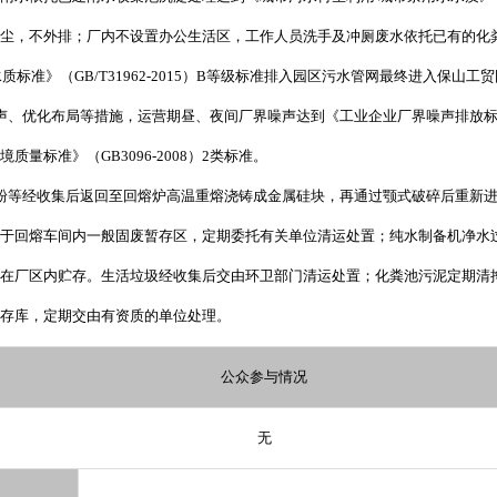
尘，不外排；厂内不设置办公生活区，工作人员洗手及冲厕废水依托已有的化粪池
质标准》（GB/T31962-2015）B等级标准排入园区污水管网最终进入保山
优化布局等措施，运营期昼、夜间厂界噪声达到《工业企业厂界噪声排放标准》(GB
量标准》（GB3096-2008）2类标准。
粉等经收集后返回至回熔炉高温重熔浇铸成金属硅块，再通过颚式破碎后重新
于回熔车间内一般固废暂存区，定期委托有关单位清运处置；纯水制备机净水
在厂区内贮存。生活垃圾经收集后交由环卫部门清运处置；化粪池污泥定期清
存库，定期交由有资质的单位处理。
公众参与情况
无