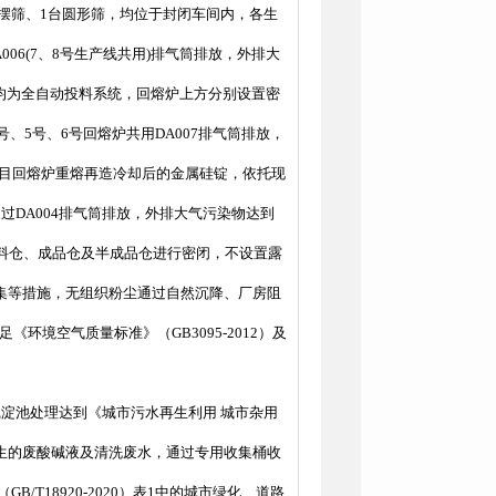
摇摆筛、1台圆形筛，均位于封闭车间内，各生
06(7、8号生产线共用)排气筒排放，外排大
熔炉均为全自动投料系统，回熔炉上方分别设置密
、5号、6号回熔炉共用DA007排气筒排放，
建项目回熔炉重熔再造冷却后的金属硅锭，依托现
DA004排气筒排放，外排大气污染物达到
对原料仓、成品仓及半成品仓进行密闭，不设置露
集等措施，无组织粉尘通过自然沉降、厂房阻
《环境空气质量标准》（GB3095-2012）及
淀池处理达到《城市污水再生利用 城市杂用
室产生的废酸碱液及清洗废水，通过专用收集桶收
18920-2020）表1中的城市绿化、道路