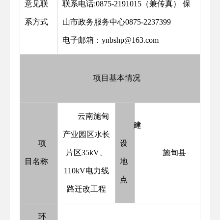
意见联
联系电话:0875-2191015（兼传真） 保
系方式
山市政务服务中心0875-2237399
电子邮箱：ynbshp@163.com
项目基本情况
云南施甸
建
产业园区水长
项
设
片区35kV、
施甸县
目名称
地
110kV电力线
点
路迁改工程
环