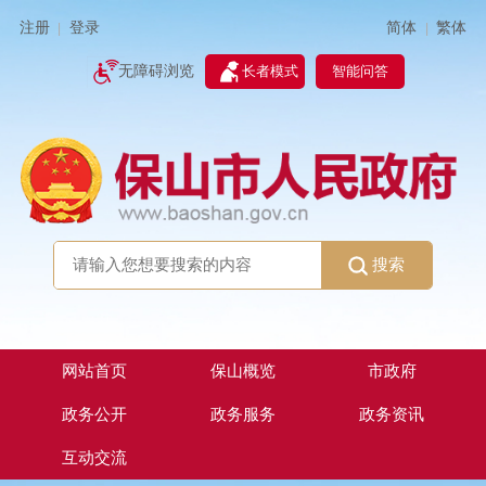
简体
繁体
注册
登录
|
|
无障碍浏览
长者模式
智能问答
搜索
网站首页
保山概览
市政府
政务公开
政务服务
政务资讯
互动交流