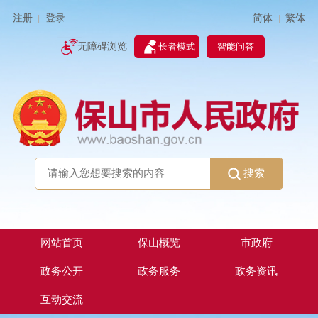
简体
繁体
注册
登录
|
|
无障碍浏览
长者模式
智能问答
搜索
网站首页
保山概览
市政府
政务公开
政务服务
政务资讯
互动交流