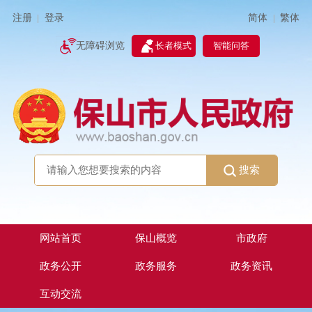
简体
繁体
注册
登录
|
|
无障碍浏览
长者模式
智能问答
搜索
网站首页
保山概览
市政府
政务公开
政务服务
政务资讯
互动交流