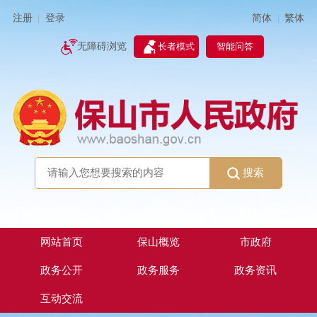
简体
繁体
注册
登录
|
|
无障碍浏览
长者模式
智能问答
搜索
网站首页
保山概览
市政府
政务公开
政务服务
政务资讯
互动交流