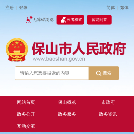
简体
繁体
注册
登录
|
|
无障碍浏览
长者模式
智能问答
搜索
网站首页
保山概览
市政府
政务公开
政务服务
政务资讯
互动交流