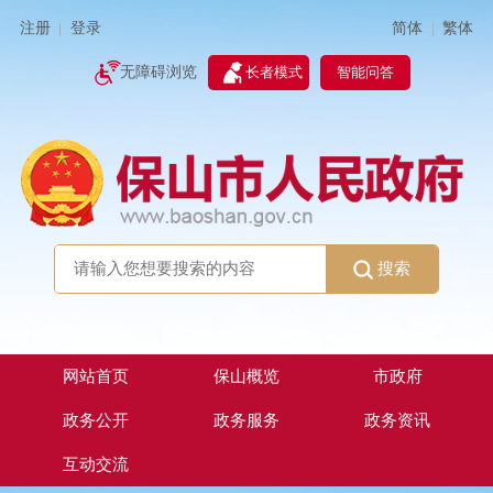
简体
繁体
注册
登录
|
|
无障碍浏览
长者模式
智能问答
搜索
网站首页
保山概览
市政府
政务公开
政务服务
政务资讯
互动交流