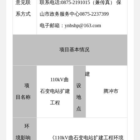
意见联
联系电话:0875-2191015（兼传真） 保
系方式
山市政务服务中心0875-2237399
电子邮箱：ynbshp@163.com
项目基本情况
建
110kV曲
项
设
石变电站扩建
腾冲市
目名称
地
工程
点
环
境影响
《110kV曲石变电站扩建工程环境