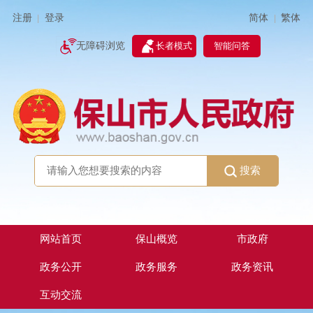
简体
繁体
注册
登录
|
|
无障碍浏览
长者模式
智能问答
搜索
网站首页
保山概览
市政府
政务公开
政务服务
政务资讯
互动交流