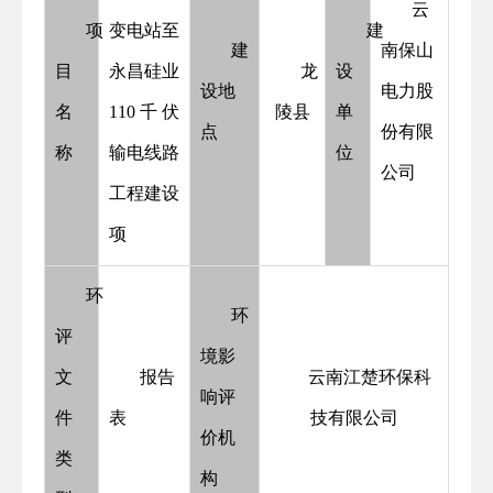
云
项
变电站至
建
建
南保山
目
永昌硅业
龙
设
设地
电力股
名
110千伏
陵县
单
点
份有限
称
输电线路
位
公司
工程建设
项
环
环
评
境影
文
报告
云南江楚环保科
响评
件
表
技有限公司
价机
类
构