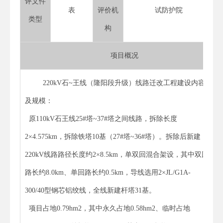
评文件
表
评价机
试防护院
类型
构
项目概况
220kV石~王线（隆阳段升级）线路迁改工程建设内容
及规模：
原110kV石王线25#塔~37#塔之间线路，拆除长度
2×4.575km，拆除铁塔10基（27#塔~36#塔）。拆除后新建
220kV线路路径长度约2×8.5km，单双回混合架设，其中双回
路长约8.0km、单回路长约0.5km，导线选用2×JL/G1A-
300/40型钢芯铝绞线，全线新建杆塔31基。
项目占地0.79hm2，其中永久占地0.58hm2、临时占地