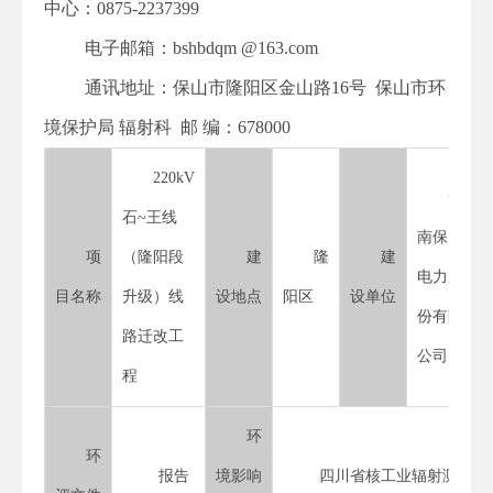
中心：0875-2237399
电子邮箱：bshbdqm @163.com
通讯地址：保山市隆阳区金山路16号 保山市环
境保护局 辐射科 邮 编：678000
220kV
云
石~王线
南保山
项
（隆阳段
建
隆
建
电力股
目名称
升级）线
设地点
阳区
设单位
份有限
路迁改工
公司
程
环
环
报告
境影响
四川省核工业辐射测