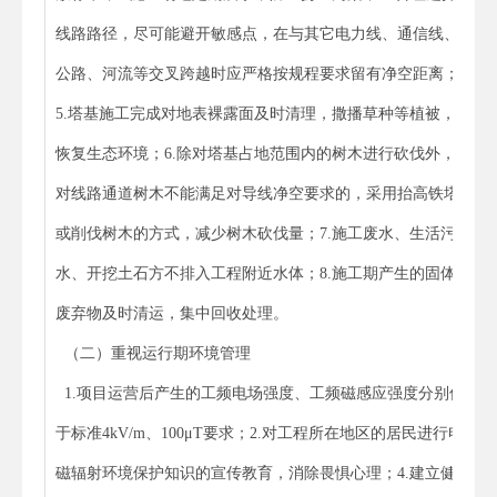
线路路径，尽可能避开敏感点，在与其它电力线、通信线、
公路、河流等交叉跨越时应严格按规程要求留有净空距离；
5.塔基施工完成对地表裸露面及时清理，撒播草种等植被，
恢复生态环境；6.除对塔基占地范围内的树木进行砍伐外，
对线路通道树木不能满足对导线净空要求的，采用抬高铁塔
或削伐树木的方式，减少树木砍伐量；7.施工废水、生活污
水、开挖土石方不排入工程附近水体；8.施工期产生的固体
废弃物及时清运，集中回收处理。
（二）重视运行期环境管理
1.项目运营后产生的工频电场强度、工频磁感应强度分别低
于标准4kV/m、100μT要求；2.对工程所在地区的居民进行电
磁辐射环境保护知识的宣传教育，消除畏惧心理；4.建立健