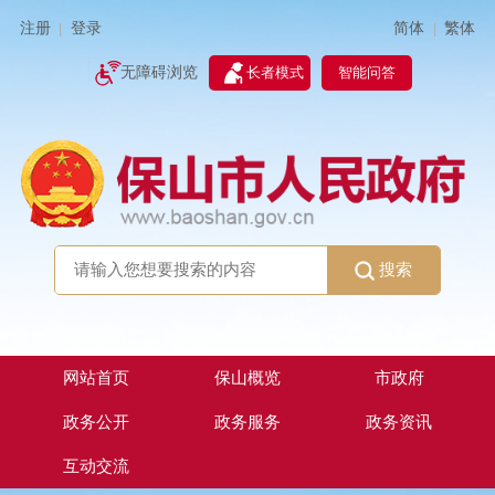
简体
繁体
注册
登录
|
|
无障碍浏览
长者模式
智能问答
搜索
网站首页
保山概览
市政府
政务公开
政务服务
政务资讯
互动交流