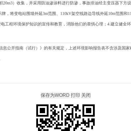
积20m3）收集，并采用防油渗涂料进行防渗，事故排油经主变压器下方设
，将变电站围墙外延3m范围、110kV架空线路边导线外延10m范围和110
变电工程环境保护知识的宣传和教育，消除他们的畏惧心理；4.建立健全
信息公开指南（试行）》的有关规定，上述环境影响报告表不含涉及国家
。