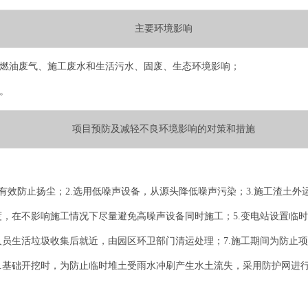
主要环境影响
械燃油废气、施工废水和生活污水、固废、生态环境影响；
。
项目预防及减轻不良环境影响的对策和措施
有效防止扬尘；2.选用低噪声设备，从源头降低噪声污染；3.施工渣土
度，在不影响施工情况下尽量避免高噪声设备同时施工；5.变电站设置临
人员生活垃圾收集后就近，由园区环卫部门清运处理；7.施工期间为防止
8.基础开挖时，为防止临时堆土受雨水冲刷产生水土流失，采用防护网进