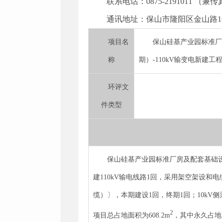
联系电话：0875-2191011 （兼
通讯地址：保山市隆阳区金山路16号
项目名
保山硅基产业园标准厂
称
期）-110kV输变电新建工
环评文
件类型
保山硅基产业园标准厂房及配套基础设施
建110kV输电线路1回，采用架空架设和电缆敷
缆）〕，本期建设1回，终期1回；10kV
2
项目总占地面积为608.2m
，其中永久占地面