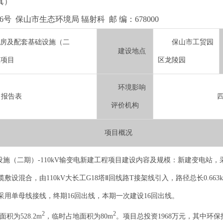
传真）
 保山市生态环境局 辐射科 邮 编：678000
房及配套基础设施（二
保山市工贸园
建设地点
程项目
区龙陵园
环境影响
报告表
评价机构
项目概况
（二期）-110kV输变电新建工程项目建设内容及规模：新建变电站，采用
设混合，由110kV大长工G18塔Ⅱ回线路T接架线引入，路径总长0.663km〔0
侧采用单母线接线，终期16回出线，本期一次建设16回出线。
2
2
积为528.2m
，临时占地面积为80m
。项目总投资1968万元，其中环保投