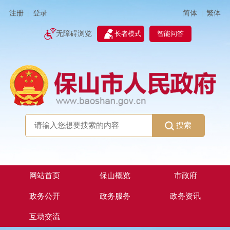
简体
繁体
注册
登录
|
|
无障碍浏览
长者模式
智能问答
搜索
网站首页
保山概览
市政府
政务公开
政务服务
政务资讯
互动交流