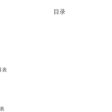
目录
算表
表