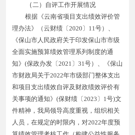
（
二）
自评工作开展情况
根据《云南省项目支出绩效评价管
理办法》（云财绩〔
2020
〕
11
号）、
《保山市人民政府关于印发保山市市级
全面实施预算绩效管理系列制度的通
知》
(
保政办发〔
2021
〕
31
号）、《保山
市财政局关于
2022
年市级部门整体支出
和项目支出绩效自评及财政绩效评价有
关事项的通知》
(
保财绩〔
2023
〕
1
号
)
文
件精神，我局领导高度重视，组织相关
人员，在规定的时限内，对
2022
年度预
算绩效管理考核工作（
构建公益性服务