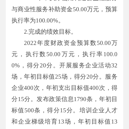
与商业性服务补助资金
50.00
万元
，预算
执行率为
100.00%
。
2.
完成的绩效目标。
2022
年度财政资金预算数
50.00
万
元，执行数
50
.
00
万元
，执行率
100
.
0
0
%
，得分
20
分。
开展服务企业活动
32
场，年初目标值
25
场，
得分
20
分。服务
企业
400
次，
年初支出目标值
400
次
，
得
分
15
分。发布政策信息
1790
条，
年初目
标值
500
条，得分
15
分。培训企业人才
和企业梯级培育
13
场，
年初目标值
13