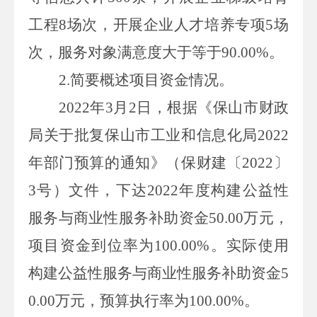
工程
8
场次，开展企业人才培养专项
5
场
次，
服务对象满意度大于等于
90.00%
。
2.
简要概述项目资金情况。
2022
年
3
月
2
日，根据《保山市财政
局关于批复保山市工业和信息化局
2022
年部门预算的通知》（保财建〔
2022
〕
3
号）文件，
下达
2022
年度
构建公益性
服务与商业性服务补助资金
50.00
万元，
项目资金到位率为
100.00%
。实际使用
构建公益性服务与商业性服务补助资金
5
0.00
万元
，预算执行率为
100.00%
。