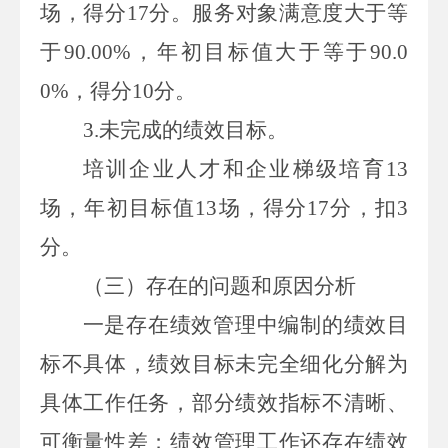
场，得分
17
分。服务对象满意度大于等
于
90.00%
，
年初目标值
大于等于
90.0
0%
，得分
10
分。
3.
未完成的绩效目标。
培训企业人才和企业梯级培育
13
场，
年初目标值
13
场，得分
17
分，扣
3
分。
（
三
）
存在的问题和原因
分析
一是存在绩效管理中编制的绩效目
标不具体，绩效目标未完全细化分解为
具体工作任务，部分绩效指标不清晰、
可衡量性差；
绩效管理工作还存在绩效