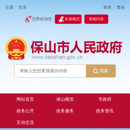
简体
繁体
注册
登录
|
|
无障碍浏览
长者模式
智能问答
搜索
网站首页
保山概览
市政府
政务公开
政务服务
政务资讯
互动交流