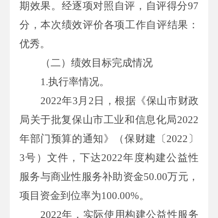
期效果。经逐项对照自评，自评得分
97
分，本次绩效评价各项工作自评结果：
优秀。
（二）
绩效目标完成情况
1.
执行率情况。
2022
年
3
月
2
日，根据《保山市财政
局关于批复保山市工业和信息化局
2022
年部门预算的通知》（保财建〔
2022
〕
3
号）文件，下达
2022
年度
构建公益性
服务与商业性服务补助资金
5
0.00
万元，
项目资金到位率为
100.00%
。
2022
年，实际使用
构建公益性服务