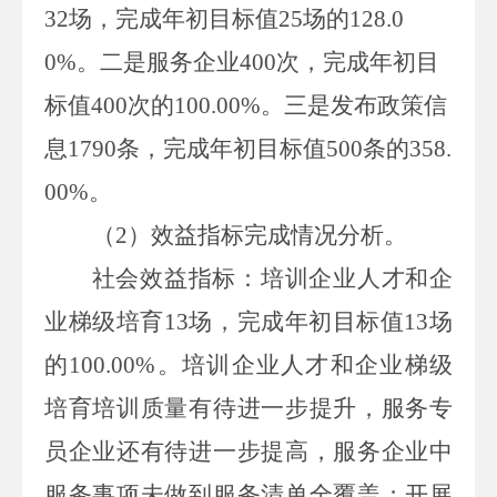
32
场，完成年初目标值
25
场的
128.0
0%
。二是
服务企业
400
次，
完成年初目
标值
400
次的
100.00%
。
三是
发布政策信
息
1790
条，
完成年初目标值
500
条的
358.
00%
。
（
2
）
效益指标完成情况分析。
社会效益指标：培训企业人才和企
业梯级培育
13
场
，
完成年初目标值
13
场
的
100.00%
。培训企业人才和企业梯级
培育培训质量有待进一步提升，
服务专
员
企业
还有待进一步提高，服务企业中
服务事项未做到服务清单全覆盖；开展