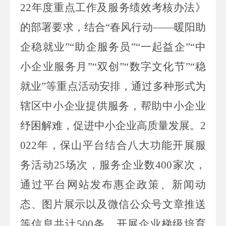
22
年度重点工作及服务绩效考核办法》
的部署要求，结合
“
春风行动
——
暖阳助
企稳就业
”“
助企服务员
”“
一起益企
”“
中
小企业服务月
”“
双创
”“
数字文化节
”“
稳
就业
”
等重点活动安排，通过多种形式为
辖区中小企业提供服务，帮助中小企业
纾困解难，促进中小企业高质量发展
。
2
022
年，保山平台结合八大功能开展服
务活动
25
场次
，
服务企业数
400
家次
，
通过平台网站发布惠企政策、新闻动
态、图片展示以及微信公众号文章推送
等信息共计
500
条，开展企业梯级培育