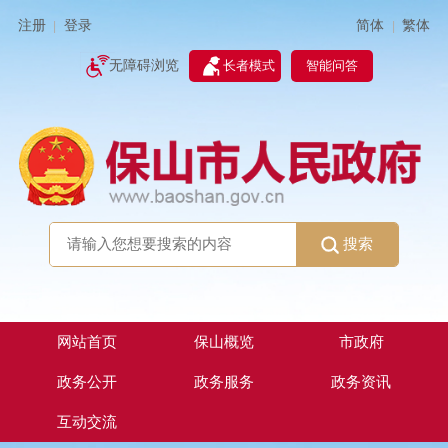
简体
繁体
注册
登录
|
|
无障碍浏览
长者模式
智能问答
搜索
网站首页
保山概览
市政府
政务公开
政务服务
政务资讯
互动交流