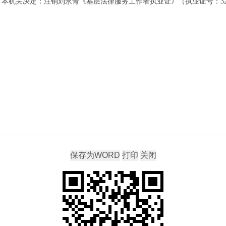
本机关决定：注销刘永青《基层法律服务工作者执业证》（执业证号：32575