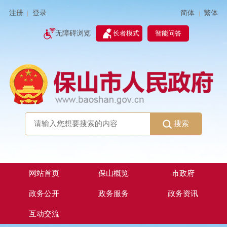
简体
繁体
注册
登录
|
|
无障碍浏览
长者模式
智能问答
搜索
网站首页
保山概览
市政府
政务公开
政务服务
政务资讯
互动交流