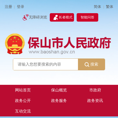
简体
繁体
注册
登录
|
|
无障碍浏览
长者模式
智能问答
搜索
网站首页
保山概览
市政府
政务公开
政务服务
政务资讯
互动交流