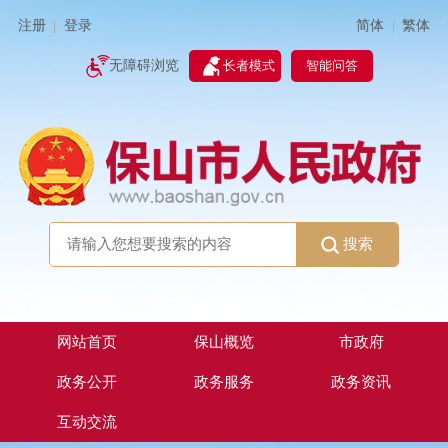
简体
繁体
注册
登录
|
|
无障碍浏览
长者模式
智能问答
搜索
网站首页
保山概览
市政府
政务公开
政务服务
政务资讯
互动交流