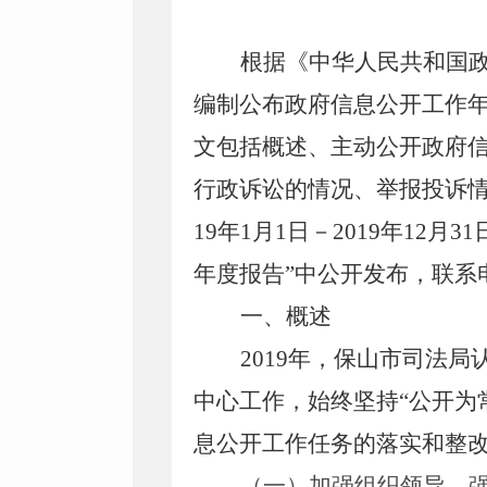
根据《中华人民共和国
编制公布政府信息公开工作
文包括概述、主动公开政府
行政诉讼的情况、举报投诉
1
9
年
1
月
1
日－
201
9
年
12
月
31
年度报告”中公开发布，联系
一、概述
201
9
年，保山市司法局
中心工作，
始终
坚持
“公开
息公开工作任务的落实和整
（一）加强组织领导，