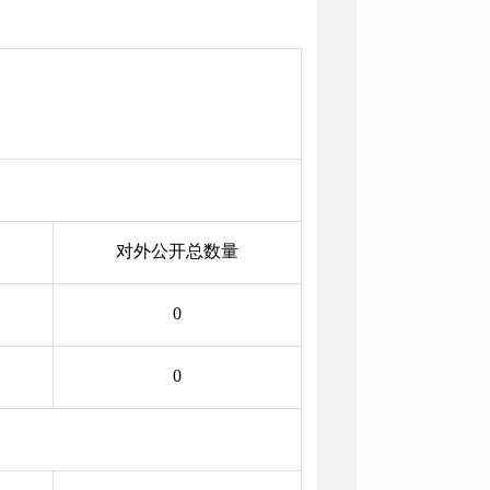
对外公开总数量
0
0