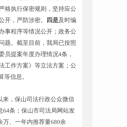
严格执行保密规则，坚持应公
公开，严防涉密。
四是
及时编
办事程序等情况公开；政务公
问题。截至目前，我局已按照
委员提案年度办理情况
4
条，
法工作方案》
等立法方案；
公
算等信息。
以来，保山司法行政公众微信
息
64
条；保山市司法局网站发
余万、一年内推荐量
680
余