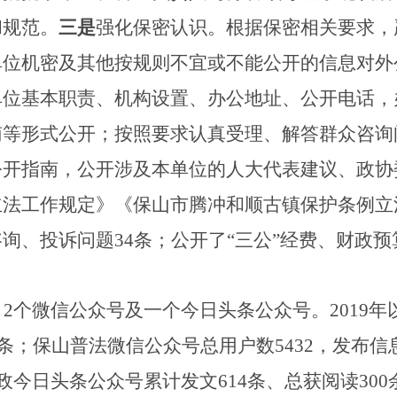
和规范。
三是
强化保密认识。根据保密相关要求，
单位机密及其他按规则不宜或不能公开的信息对外
单位基本职责、机构设置、办公地址、公开电话，
南等形式公开；按照要求认真受理、解答群众咨询
公开指南，公开涉及本单位的人大代表建议、政协
立法工作规定》
《保山市腾冲和顺古镇保护条例立
咨询、投诉问题
34
条；公开了“三公”经费、财政预
，
2
个微信公众号及一个今日头条公众号。
2019
年
条；保山普法微信公众号总用户数
5432
，发布信
政今日头条公众号累计发文
614
条、总获阅读
300