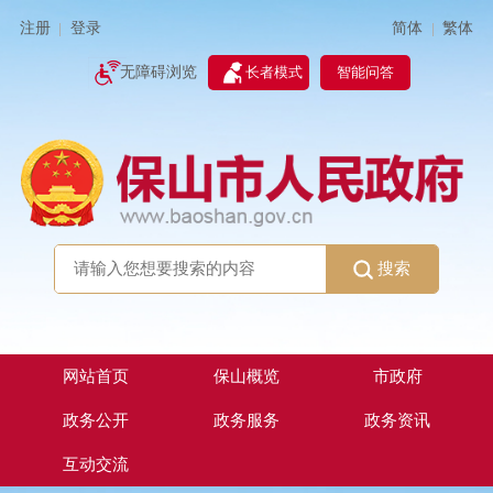
简体
繁体
注册
登录
|
|
无障碍浏览
长者模式
智能问答
搜索
网站首页
保山概览
市政府
政务公开
政务服务
政务资讯
互动交流