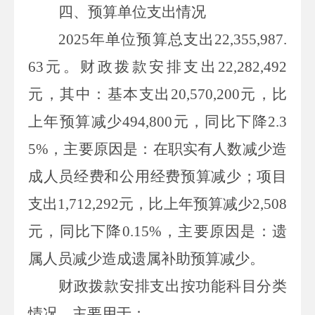
四、
预算单位支出情况
2025
年
单位
预算总支出22,355,987.
63
元
。财政拨款安排支出22,282,492
元
，其中：基本支出20,570,200
元
，
比
上年预算减少
494,800
元
，
同比
下降2
.3
5%，
主要原因
是：
在职实有人数减少造
成人员经费和公用经费预算减少
；项目
支出1,712,292
元
，
比上年预算减少2,508
元
，
同比下降
0.15%，
主要原因
是：
遗
属人员减少造成遗属补助预算减少
。
财政
拨款安排支出按功能科目分类
情况，主要用于
：