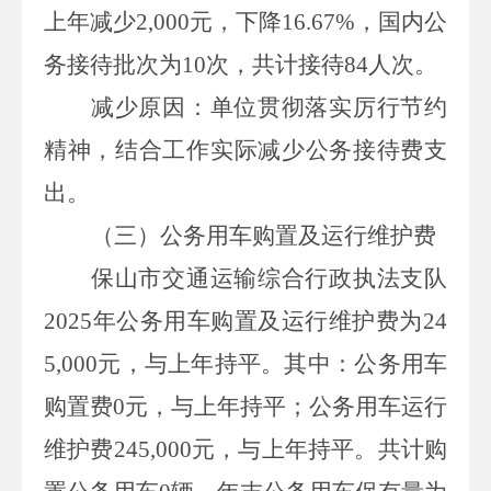
上年减少2,000
元
，下降
16.67
%，国内公
务接待批次为
10
次，共计接待
84
人次。
减少原因：单位贯彻落实厉行节约
精神，结合工作实际减少公务接待费支
出。
（三）公务用车购置及运行维护费
保山市交通运输综合行政执法支队
2025
年公务用车购置及运行维护费为
24
5,000
元
，
与上年持平
。其中：公务用
车
购置费
0
元
，
与上年持平
；公务用车运行
维护费
245,000
元
，
与上年持平
。共计购