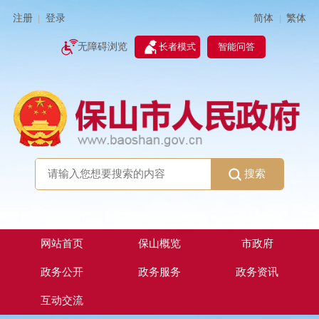
简体
繁体
注册
登录
|
|
无障碍浏览
长者模式
智能问答
搜索
网站首页
保山概览
市政府
政务公开
政务服务
政务资讯
互动交流