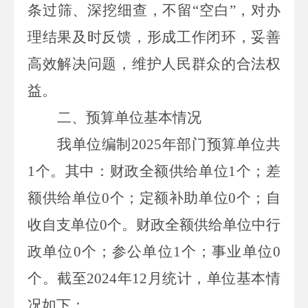
条过筛、深挖细查，不留“空白”，对办
理结果及时反馈，形成工作闭环，妥善
高效解决问题，维护人民群众的合法权
益。
二、预算单位基本情况
我
单位
编制
2025
年部门预算单位共
1
个。其中：财政全额
供给
单位
1
个；差
额供给单位
0
个；定额补助单位
0
个；自
收自支单位
0
个。财政全额供给单位中行
政单位
0
个；参公单位
1
个；事业单位
0
个。截至
2024
年12月统计，
单位
基本情
况如下：