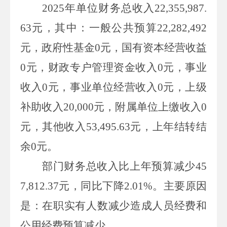
2025
年
单位
财务
总收入22,355,987.
63
元
，其中：一般公共预算22,282,492
元
，政府性基金
0
元
，国有资本经营收益
0
元
，
财政专户管理资金收入
0
元，
事业
收入
0
元
，事业单位经营收入
0
元
，上级
补助收入
20,000
元
，附属单位上缴收入
0
元
，其他收入53,495.63
元，上年结转结
余
0
元
。
部门财务总收入比上年预算减少45
7,812.37元，同比下降2.01%。主要原因
是：在职实有人数减少造成人员经费和
公用经费预算减少。