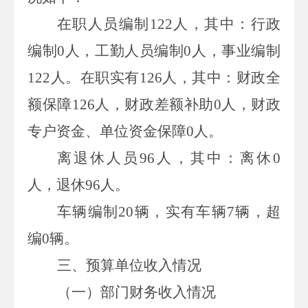
在职人员编制
122
人，其中：行政
编制
0
人，
工勤人员编制
0
人
，
事业
编制
122
人。在职实有
126
人，其中：财政全
额保障
126
人，财政差额补助
0
人，财政
专户资金、单位资金保障
0
人。
离退休人员
96
人
，其中：离休
0
人，退休
96
人。
车辆编制20辆，实有车辆7辆，超
编0辆。
三、预算单位收入情况
（一）部门财务收入情况