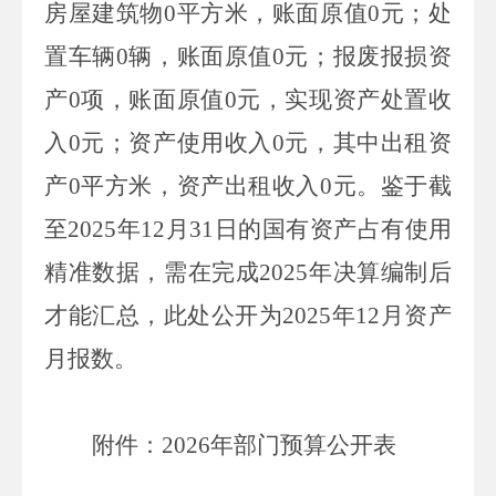
房屋建筑物
0
平方米，账面原值
0
元；处
置车辆
0
辆，账面原值
0
元；报废报损资
产
0
项，账面原值
0
元，实现资产处置收
入
0
元；资产使用收入
0
元，其中出租资
产
0
平方米，资产出租收入
0
元。鉴于截
至
2025
年
12
月
31
日的国有资产占有使用
精准数据，需在完成
2025
年决算编制后
才能汇总，此处公开为
2025
年
12
月资产
月报数。
附件：
2026
年部门预算公开表