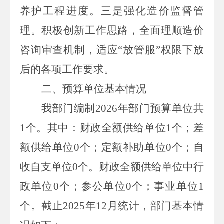
养护工程进度。三是强化造价监督管
理。积极创新工作思路，全面理顺造价
咨询审查机制，适应“放管服”权限下放
后的各项工作要求。
二、预算单位
基本
情况
我部门编制
2026
年部门预算单位共
1
个。其中：财政全额供给单位
1
个；差
额供给单位
0
个；定额补助单位
0
个；自
收自支单位
0
个。财政全额供给单位中行
政单位
0
个；参公单位
0
个；事业单位
1
个。截止
2025
年
12
月统计，部门基本情