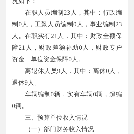
况如下：
在职人员编制
23
人，其中：行政编
制
0
人，工勤人员编制
0
人，事业编制
23
人。在职实有
21
人，其中：财政全额保
障
21
人，财政差额补助
0
人，财政专户
资金、单位资金保障
0
人。
离退休人员
9
人，其中：离休
0
人，
退休
9
人。
车辆编制
0
辆，实有车辆
0
辆，超编
0
辆。
三、预算单位
收入
情况
（一）部门财务收入
情况