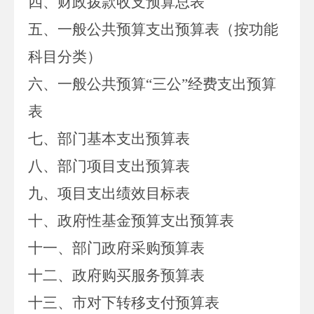
四、财政拨款收支
预算总
表
五、一般公共预算支出
预算
表
（按功能
科目分类）
六、一般公共预算
“
三公”经费支出
预算
表
七、部门
基本支出
预算
表
八
、
部门项目支出预算表
九
、项目支出绩效目标表
十、政府性基金预算支出
预算
表
十
一
、部门政府采购
预算
表
十二、政府购买服务预算表
十
三
、
市对下转移支付预算表