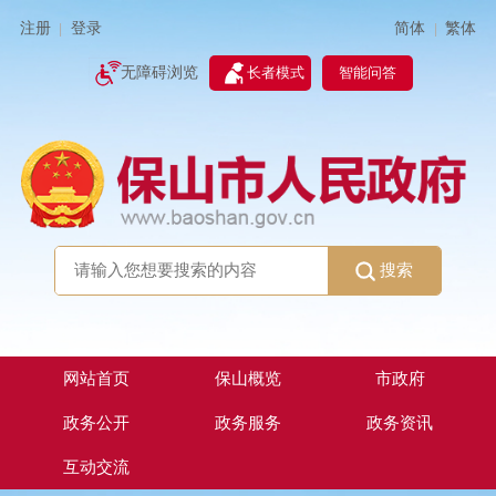
简体
繁体
注册
登录
|
|
无障碍浏览
长者模式
智能问答
搜索
网站首页
保山概览
市政府
政务公开
政务服务
政务资讯
互动交流