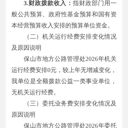
3.
财政拨款收入：
指财政部门用一
般
公共
预算
、政府性基金预算和国有资
本经营预算
收入安排的预算单位资金。
（二）机关运行经费安排
变化情况
及原因说明
保山市地方公路管理处
2026
年机关
运行经费安排
0
元，较上年无增减变化，
我单位是全额拨款公益一类事业单位，
无机关运行经费。
（
三
）
委托业务费
安排
变化情况及
原因说明
保山市地方公路管理处
2026
年委托