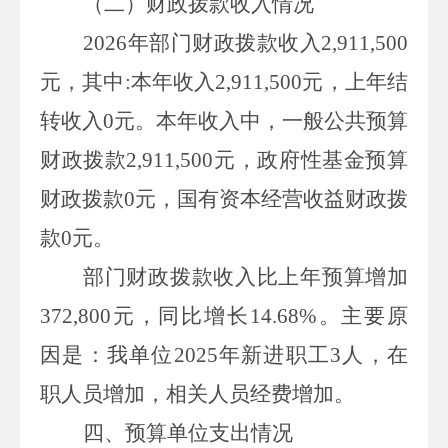
（二）财政拨款
收入
情况
2026
年部门财政拨款收入
2,911,500
元，其中
:
本年收入
2,911,500
元，上年结
转收入
0
元。本年收入中，一般公共预算
财政拨款
2,911,500
元，政府性基金预算
财政拨款
0
元，国有资本经营收益财政拨
款
0
元。
部门财政拨款收入比上年预算增加
372,800
元，同比增长
14.68%
。主要原
因是：我单位
2025
年新进职工
3
人，在
职人员增加，相关人员经费增加。
四、
预算单位
支出
情况