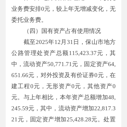
业务费安排
0
元，较上年无增减变化，无
委托业务费。
（
四
）
国有资产
占
有
使用
情况
截至
2025
年
12
月
31
日，保山市地方
公路管理处资产总额
115,423.37
元，其
中，流动资产
50,771.71
元，固定资产
64,
651.66
元，对外投资及有价证券
0
元，在
建工程
0
元，无形资产
0
元，其他资产
0
元。与上年相比，本年资产总额增加
48,
245.59
元，其中，流动资产增加
22,817.3
21
元，固定资产增加
25,428.28
元。处置