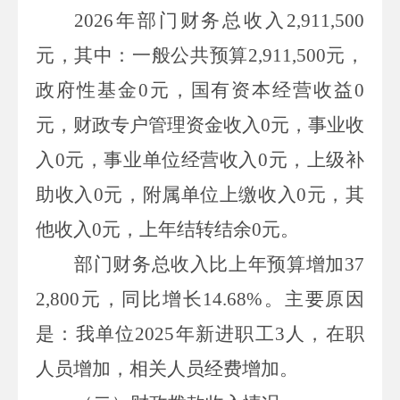
2026
年部门财务总收入
2,911,500
元，其中：一般公共预算
2,911,500
元，
政府性基金
0
元，国有资本经营收益
0
元，财政专户管理资金收入
0
元，事业收
入
0
元，事业单位经营收入
0
元，上级补
助收入
0
元，附属单位上缴收入
0
元，其
他收入
0
元，上年结转结余
0
元。
部门财务总收入比上年预算增加
37
2,800
元，同比增长
14.68%
。主要原因
是：我单位
2025
年新进职工
3
人，在职
人员增加，相关人员经费增加。