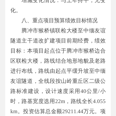
增减变化情况：与上年持平，无变
化。
八、重点项目预算绩效目标情况
腾冲市猴桥镇联检大楼至中缅友谊
隧道主干道改扩建项目前期经费
，绩效
目标：本项目起点位于腾冲市猴桥边合
区联检大楼，路线结合地形地貌及老路
进行布线，路线由起点平缓升坡至中缅
友谊隧道，全线段按山岭重丘区二级公
路标准建设，设计速度采用
40
公里
/
小
时，路基宽度选用
22m
，路线全长
4.055
km
。投资估算总金额
29211.44
万元。项