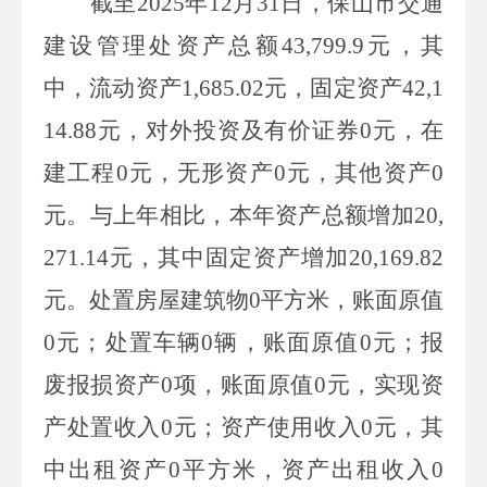
截至
2025
年
12
月
31
日，保山市交通
建设管理处资产总额
43,799.9
元，其
中，流动资产
1,685.02
元，固定资产
42,1
14.88
元，对外投资及有价证券
0
元，在
建工程
0
元，无形资产
0
元，其他资产
0
元。与上年相比，本年资产总额增加
20,
271.14
元，其中固定资产增加
20,169.82
元。处置房屋建筑物
0
平方米，账面原值
0
元；处置车辆
0
辆，账面原值
0
元；报
废报损资产
0
项，账面原值
0
元，实现资
产处置收入
0
元；资产使用收入
0
元，其
中出租资产
0
平方米，资产出租收入
0