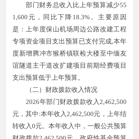
部门财务总收入比上年预算减少
55
1,600
元，同比下降
18.3%
。主要原因
是：
上年度
保山机场周边公路改建工程
专项资金
项目支出预算已支付完成
,
本年
度新增
腾冲市猴桥镇联检大楼至中缅友
谊隧道主干道改扩建项目前期经费
项目
支出预算低于上年预算
。
（二）财政拨款
收入
情况
2026
年部门财政拨款收入
2,462,500
元，其中
:
本年收入
2,462,500
元，上年结
转收入
0
元。本年收入中，一般公共预算
财政拨款
2,462,500
元，政府性基金预算