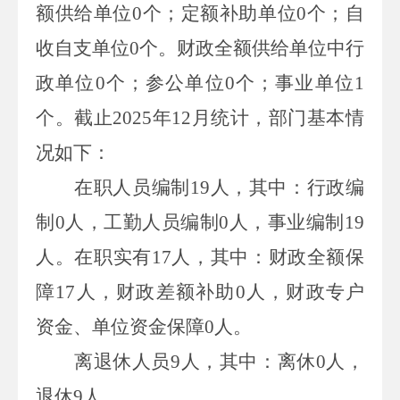
额供给单位
0
个；定额补助单位
0
个；自
收自支单位
0
个。财政全额供给单位中行
政单位
0
个；参公单位
0
个；事业单位
1
个。截止
2025
年
12
月统计，部门基本情
况如下：
在职人员编制
19
人，其中：行政编
制
0
人，工勤人员编制
0
人，事业编制
19
人。在职实有
17
人，其中：财政全额保
障
17
人，财政差额补助
0
人，财政专户
资金、单位资金保障
0
人。
离退休人员
9
人，其中：离休
0
人，
退休
9
人。