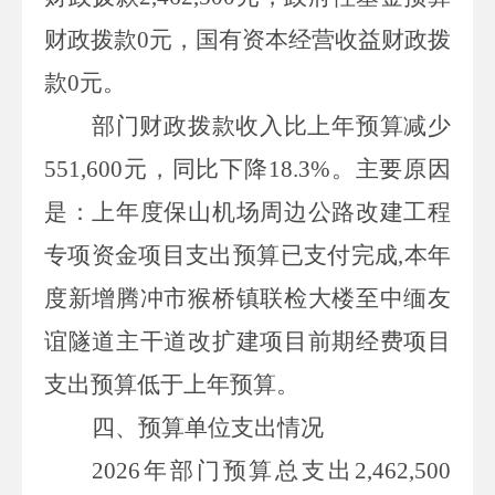
财政拨款
0
元，国有资本经营收益财政拨
款
0
元。
部门财政拨款收入比上年预算减少
551,600
元，同比下降
18.3%
。主要原因
是：
上年度
保山机场周边公路改建工程
专项资金
项目支出预算已支付完成
,
本年
度新增
腾冲市猴桥镇联检大楼至中缅友
谊隧道主干道改扩建项目前期经费
项目
支出预算低于上年预算
。
四、
预算单位支出情况
2026
年部门预算总支出
2,462,500