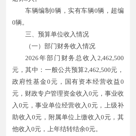
车辆编制
0
辆，实有车辆
0
辆，超编
0
辆。
三、预算单位收入情况
（一）部门财务收入
情况
2026
年部门财务总收入
2,462,500
元，其中：一般公共预算
2,462,500
元，
政府性基金
0
元，国有资本经营收益
0
元，财政专户管理资金收入
0
元，事业收
入
0
元，事业单位经营收入
0
元，上级补
助收入
0
元，附属单位上缴收入
0
元，其
他收入
0
元，上年结转结余
0
元。