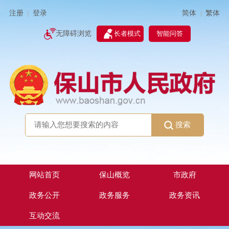
简体
繁体
注册
登录
|
|
无障碍浏览
长者模式
智能问答
搜索
网站首页
保山概览
市政府
政务公开
政务服务
政务资讯
互动交流