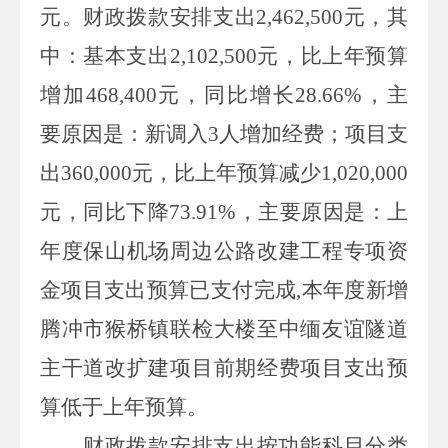
元。财政拨款安排支出
2,462,500
元，其
中：基本支出
2,102,500
元，比上年预算
增加
468,400
元，同比增长
28.66%
，主
要原因是：新调入
3
人增加经费；项目支
出
360,000
元，比上年预算减少
1,020,000
元，同比下降
73.91%
，主要原因是：
上
年度
保山机场周边公路改建工程专项资
金
项目支出预算已支付完成
,
本年度新增
腾冲市猴桥镇联检大楼至中缅友谊隧道
主干道改扩建项目前期经费
项目支出预
算低于上年预算
。
财政拨款安排支出按功能科目分类