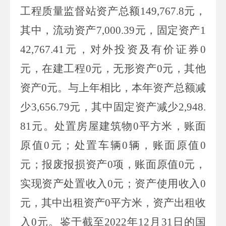
工程质量监督站资产总额
149,767.8
元，
其中，流动资产
7,000.39
元，固定资产
1
42,767.41
元，对外投资及有价证券
0
元，在建工程
0
元，无形资产
0
元，其他
资产
0
元。与上年相比，本年资产总额减
少
3,656.79
元，其中固定资产减少
2,948.
81
元。处置房屋建筑物
0
平方米，账面
原值
0
元；处置车辆
0
辆，账面原值
0
元；报废报损资产
0
项，账面原值
0
元，
实现资产处置收入
0
元；资产使用收入
0
元，其中出租资产
0
平方米，资产出租收
入
0
元。鉴于截至
2022
年
12
月
31
日的国