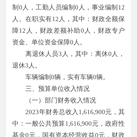
制
0
人，工勤人员编制
0
人，事业编制
12
人。在职实有
12
人，其中：财政全额保
障
12
人，财政差额补助
0
人，财政专户
资金、单位资金保障
0
人。
离退休人员
3人，其中：离休
0
人，
退休
3
人。
车辆编制
0辆，实有车辆
0
辆。
三、预算单位收入情况
（一）部门财务收入情况
2023年财务总收入
1,616,900
元，其
中：一般公共预算
1,616,900
元，政府性
基金
0
元，国有资本经营收益
0
元，财政