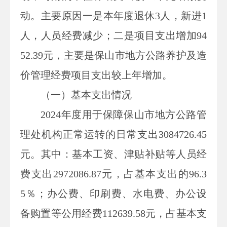
动
。
主要原因一是本年度退休
3人，新进1
人
，人员经费减少；二是项目支出增加
94
52.39
元，主要是保山市地方公路养护及造
价管理经费项目支出较上年增加。
（一）基本支出情况
2024
年度用于保障
保山市地方公路管
理处
机构正常运转的日常支出
3084726.45
元
。
其中：
基本工资、津贴补贴等人员经
费支出
2972086.87
元，
占基本支出的
96.3
5
％；办公费、印刷费、水电费、办公设
备购置等公用经费
112639.58
元，
占基本支