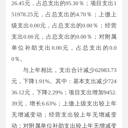
26.45
元
，占总支出的
95.30
％；项目支出
1
51978.25
元
，占总支出的
4.70
％；上缴上
级支出
0.00
元
，占总支出的
0.00
％；经营
支出
0.00
元
，占总支出的
0.00
％；对附属
单位补助支出
0.00
元
，占总支出的
0.0
0
％。
与上年
相比，支出
合计
减少
62983.73
元，
下降
1.91
%
。其中：
基本支出
减少
724
36.12
元，
下降
2.29
%
；项目支出增加
9452.
39
元，增长
6.63
%
；上缴上级支出
较上年
无增减变动
；经营支出
较上年无增减变
动
；对附属单位补助支出
较上年无增减变