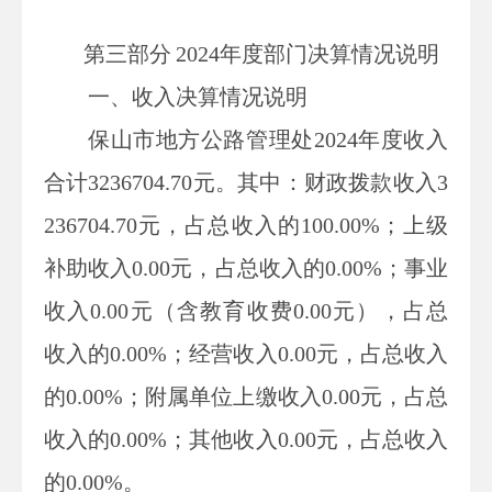
第三部
分
2024
年度部门决算情况说明
一、收入决算情况说明
保山市地方公路管理处
2024
年度收入
合计
3236704.70
元
。其中：财政拨款收入
3
236704.70
元
，占总收入的
100.00
%；上级
补助收入
0.00
元
，占总收入的
0.00
%；事业
收入
0.00
元（含教育收费
0.00
元）
，占总
收入的
0.00
%；经营收入
0.00
元
，占总收入
的
0.00
%；附属单位
上缴
收入
0.00
元
，占总
收入的
0.00
%；其他收入
0.00
元
，占总收入
的
0.00
%。