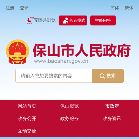
简体
繁体
注册
登录
|
|
无障碍浏览
长者模式
智能问答
搜索
网站首页
保山概览
市政府
政务公开
政务服务
政务资讯
互动交流