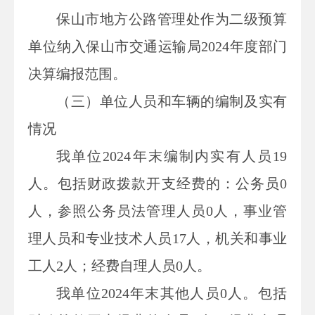
保山市地方公路管理处
作为二级预算
单位纳入保山市交通运输局2024年度部门
决算编报范围。
（
三
）
单位
人员和车辆的编制及实有
情况
我单位
2024
年末
编制内
实有人员
19
人。
包括财政拨款开支经费的
：
公务员
0
人，
参照公务员法管理人员
0
人
，
事业管
理人员和专业技术人员
17
人，机关和事业
工人
2
人
；经费自理人员
0
人
。
我单位
2024
年末
其他人员
0人。包括