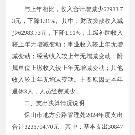
与上年
相比，
收入合计
增
减少
62983.7
3
元，
下降
1.91
%
。其中：
财政拨款收入
减
少
62983.73
元，
下降
1.91
%
；
上级补助收入
较上年无增减变动
；事业收入
较上年无增
减变动
；经营收入
较上年无增减变动
；附
属单位上缴收入
较上年无增减变动
；其他
收入
较上年无增减变动
。
主要原因是本年
退休
3人，
人员经费减少。
二、支出决算情况说明
保山市地方公路管理处
2024
年度支出
合计
3236704.70
元
。其中：基本支出
30847