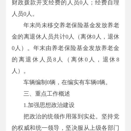
财政拨款开支经费的人员0
人；经费自理
人员
0
人。
年末尚未移交
养老保险基金发放养老
金的离退休人员
共计
0
人
（
离休
0
人，退休
0
人
）。年末
由养老保险基金发放养老金
的离退休人员
8人
（
离休
0
人，退休
8
人
）
。
车辆编制0辆，在编实有车辆0辆。
三、重点工作概述
1.
加强思想政治建设
把政治的统领作用落到实处。坚持党
的权威和统一领导，坚决服从上级各部门