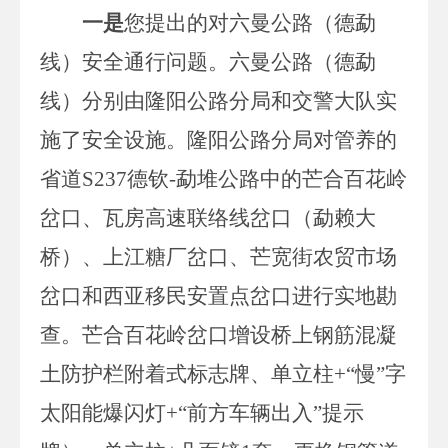
一是
您提出的对
六曼公路（德勐
线）安全通行问题。
六曼公路（德勐
线）分别由隆阳公路分局和交警大队实
施了安全设施。隆阳公路分局对管养的
省道
S237德钦-勐堆公路中的芒合百花岭
岔口、瓦房高速联络线岔口（勐赖大
桥）、上江糖厂岔口、芒宽街农贸市场
岔口和西亚移民安置点岔口进行实地勘
查。芒合百花岭岔口增设桥上钢筋混凝
土防护栏附着式标志牌、单立柱+“慢”字
太阳能爆闪灯+“前方车辆出入”提示