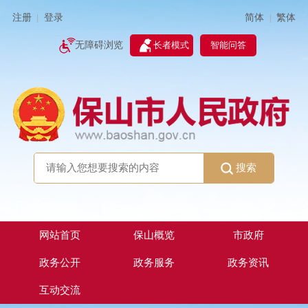
简体
繁体
注册
登录
|
|
无障碍浏览
长者模式
智能问答
搜索
网站首页
保山概览
市政府
政务公开
政务服务
政务资讯
互动交流