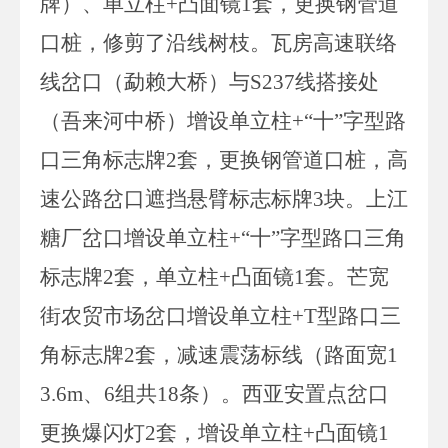
牌）、单立柱+凸面镜1套，更换钢管道
口桩，修剪了沿线树枝。瓦房高速联络
线岔口（勐赖大桥）与S237线搭接处
（吾来河中桥）增设单立柱+“十”字型路
口三角标志牌2套，更换钢管道口桩，高
速公路岔口遮挡悬臂标志标牌3块。上江
糖厂岔口增设单立柱+“十”字型路口三角
标志牌2套，单立柱+凸面镜1套。芒宽
街农贸市场岔口增设单立柱+T型路口三
角标志牌2套，减速震荡标线（路面宽1
3.6m、6组共18条）。西亚安置点岔口
更换爆闪灯2套，增设单立柱+凸面镜1