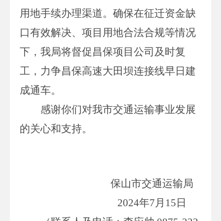
用地手续办理渠道。确保在征迁资金缺
口有效解决、项目用地合法合规等情况
下，我局将督促昌保项目公司及时复
工，力争昌保高速大田坝连接线早日建
成通车。
感谢
你们
对我市交通运输事业发展
的关心和支持
。
保山市交通运输局
202
4
年
7
月
1
5
日