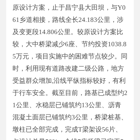
原设计方案，
止于昌宁县大田坝，与
Y0
61
乡道相接，路线全长
24.183
公
里，涉
及变更段
14.806
公里。较原设计方案比
较，大中桥梁减少
6
座、节约投资
1038.8
5
万元，项目实施中的困难节点较少。同
时，利用现有道路改建二级公路，地方
受益群众增加
,
沿线平纵指标较好，有利
于行车安全。
截至目前，路基已成型约
2
1
公里、水稳层已铺筑约
13
公里、沥青
混凝土面层已铺筑约
3
公里，桥梁桩基、
墩柱已全部完成，完成
T
梁架设
56
片、