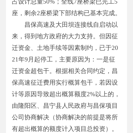
占设计总量
50%
；全线
7
座桥梁已完工
5
座，剩余
2
座桥梁下部结构已基本完成。
昌保高速及大田坝连接线自启动以
来，得到地方政府的大力支持。但因征
迁资金、土
地手续等因素制约，已于
20
21
年
9
月起停工，主要原因为：一是征
迁资金超包干。根据相关合同约定，昌
保高速征迁费用实行概算包干，若因设
计等原因导致超出概算额度
2%
以上的，
由隆阳区、昌宁县人民政府与昌保项目
公司协商解决（协商解决的前提是将所
有超出概算的额度计入项目总投资）。