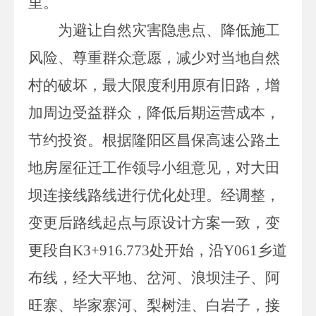
里。
为
避让自然灾害隐患点、降低施工
风险、尊重群众意愿，减少对当地自然
村的破坏，
最大限度利用原有旧路，增
加周边受益群众，降低后期运营成本，
节约
投资
。
根据
隆阳区
昌保高速公路土
地房屋征迁工作领导小组意见，对
大田
坝
连接线路线进行优化处理。
经调整，
变更后路线起点与原设计方案一致，变
更
段
自
K3+916.773
处开始，沿
Y061
乡道
布线，经大平地、岔河、浪坝洼子、阿
旺寨、毕家寨河、梨树洼、白岩子，接