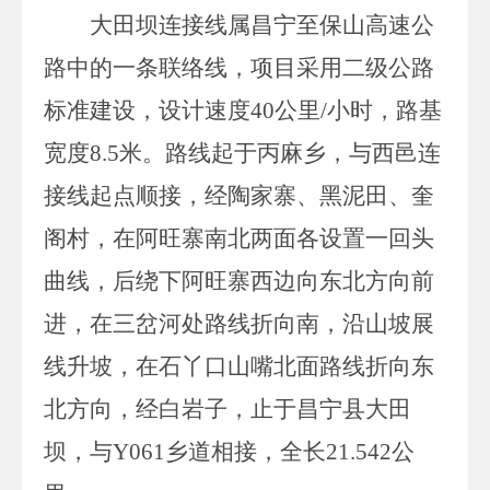
大田坝连接线属昌宁至保山高速公
路中的一条联络线，项目采用二级公路
标准建设，设计速度
40
公里
/
小时，路基
宽度
8.5
米。路线起于丙麻乡，与西邑连
接线起点顺接，经陶家寨、黑泥田、奎
阁村，在阿旺寨南北两面各设置一回头
曲线，后绕下阿旺寨西边向东北方向前
进，在三岔河处路线折向南，沿山坡展
线升坡，在石丫口山嘴北面路线折向东
北方向，经白岩子，止于昌宁县大田
坝，与
Y061
乡道相接，全长
21.542
公