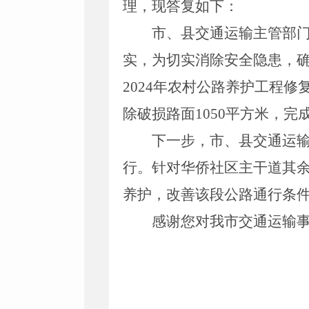
理，现答复如下：
市、县交通运输主管部
实，为切实消除安全隐患，
2024
年农村公路养护工程修
除破损路面
1050
平方米，完
下一步
，
市
、
县交通运
行
。
针对华侨社区主干道其
养护，改善该段公路通行条
感谢
您
对我市交通运输