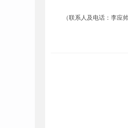
（联系人
及
电话：
李应