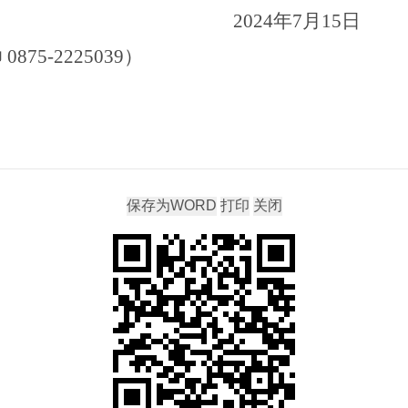
202
4
年
7
月
1
5
日
帅
0875-2225039
）