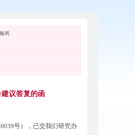
输局
号建议答复的函
40039
号），已交我们研究办