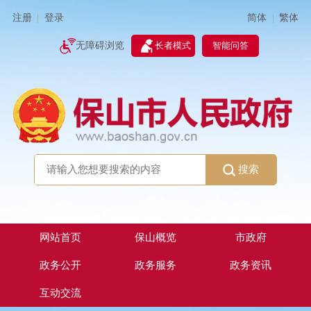
简体
繁体
注册
登录
|
|
无障碍浏览
长者模式
智能问答
搜索
网站首页
保山概览
市政府
政务公开
政务服务
政务资讯
互动交流