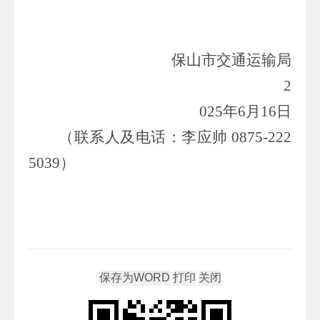
保山市交通运输局
2
02
5
年
6
月
16
日
（联系人
及
电话：
李应帅
0875-222
5039
）