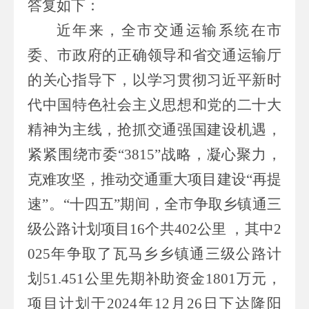
答复如下：
近年来，全市交通运输系统在市
委、市政府的正确领导和省交通运输厅
的关心指导下，以学习贯彻习近平新时
代中国特色社会主义思想和党的二十大
精神为主线，抢抓交通强国建设机遇，
紧紧围绕市委“
3815
”战略，凝心聚力，
克难攻坚，推动交通重大项目建设“再提
速”。“十四五”期间，全市争取乡镇通三
级公路计划项目
16
个共
402
公里 ，其中
2
025
年争取了瓦马乡乡镇通三级公路计
划
51.451
公里先期补助资金
1801
万元，
项目计划于
2024
年
12
月
26
日下达隆阳