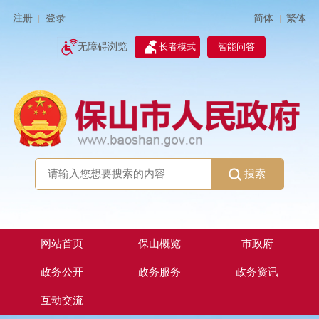
简体
繁体
注册
登录
|
|
无障碍浏览
长者模式
智能问答
搜索
网站首页
保山概览
市政府
政务公开
政务服务
政务资讯
互动交流